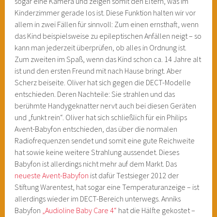
sogar eine Kamera und zeigen somit den Eltern, was im
Kinderzimmer gerade los ist. Diese Funktion halten wir vor
allem in zwei Fällen für sinnvoll: Zum einen ernsthaft, wenn
das Kind beispielsweise zu epileptischen Anfällen neigt – so
kann man jederzeit überprüfen, ob alles in Ordnung ist.
Zum zweiten im Spaß, wenn das Kind schon ca. 14 Jahre alt
ist und den ersten Freund mit nach Hause bringt. Aber
Scherz beiseite. Oliver hat sich gegen die DECT-Modelle
entschieden. Deren Nachteile: Sie strahlen und das
berühmte Handygeknatter nervt auch bei diesen Geräten
und „funkt rein“. Oliver hat sich schließlich für ein Philips
Avent-Babyfon entschieden, das über die normalen
Radiofrequenzen sendet und somit eine gute Reichweite
hat sowie keine weitere Strahlung aussendet. Dieses
Babyfon ist allerdings nicht mehr auf dem Markt. Das
neueste Avent-Babyfon
ist dafür Testsieger 2012 der
Stiftung Warentest, hat sogar eine Temperaturanzeige – ist
allerdings wieder im DECT-Bereich unterwegs. Anniks
Babyfon
„Audioline Baby Care 4“
hat die Hälfte gekostet –