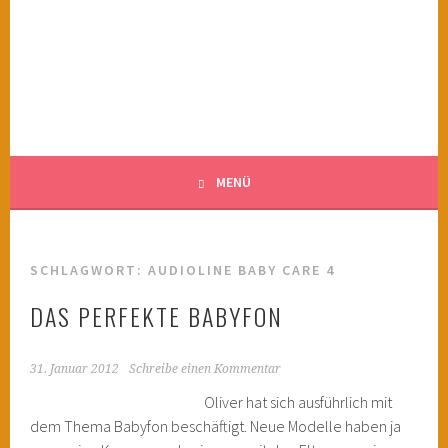
Springe
zum
KINDERWAHNSINN
Inhalt
FILMTIPPS FÜR ÄNGSTLICHE KINDER
MENÜ
SCHLAGWORT:
AUDIOLINE BABY CARE 4
DAS PERFEKTE BABYFON
31. Januar 2012
Schreibe einen Kommentar
Oliver hat sich ausführlich mit
dem Thema Babyfon beschäftigt. Neue Modelle haben ja