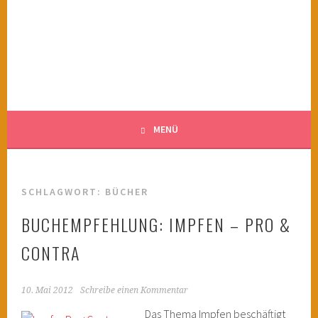
Springe
zum
KINDERWAHNSINN
Inhalt
FILMTIPPS FÜR ÄNGSTLICHE KINDER
MENÜ
SCHLAGWORT:
BÜCHER
BUCHEMPFEHLUNG: IMPFEN – PRO &
CONTRA
10. Mai 2012
Schreibe einen Kommentar
Das Thema Impfen beschäftigt