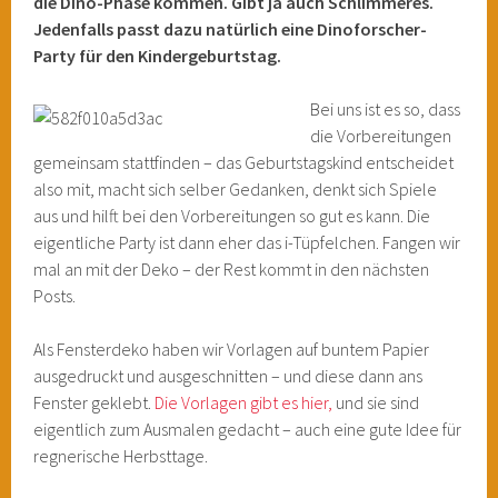
die Dino-Phase kommen. Gibt ja auch Schlimmeres.
Jedenfalls passt dazu natürlich eine Dinoforscher-
Party für den Kindergeburtstag.
Bei uns ist es so, dass
die Vorbereitungen
gemeinsam stattfinden – das Geburtstagskind entscheidet
also mit, macht sich selber Gedanken, denkt sich Spiele
aus und hilft bei den Vorbereitungen so gut es kann. Die
eigentliche Party ist dann eher das i-Tüpfelchen. Fangen wir
mal an mit der Deko – der Rest kommt in den nächsten
Posts.
Als Fensterdeko haben wir Vorlagen auf buntem Papier
ausgedruckt und ausgeschnitten – und diese dann ans
Fenster geklebt.
Die Vorlagen gibt es hier,
und sie sind
eigentlich zum Ausmalen gedacht – auch eine gute Idee für
regnerische Herbsttage.