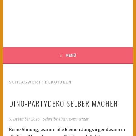
Springe
zum
KINDERWAHNSINN
Inhalt
FILMTIPPS FÜR ÄNGSTLICHE KINDER
MENÜ
SCHLAGWORT:
DEKOIDEEN
DINO-PARTYDEKO SELBER MACHEN
5. Dezember 2016
Schreibe einen Kommentar
Keine Ahnung, warum alle kleinen Jungs irgendwann in