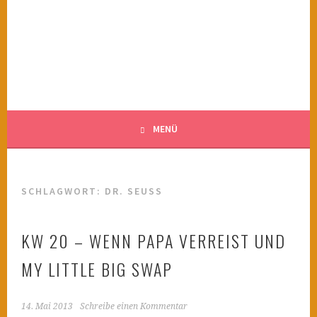
Springe
zum
KINDERWAHNSINN
Inhalt
FILMTIPPS FÜR ÄNGSTLICHE KINDER
MENÜ
SCHLAGWORT:
DR. SEUSS
KW 20 – WENN PAPA VERREIST UND
MY LITTLE BIG SWAP
14. Mai 2013
Schreibe einen Kommentar