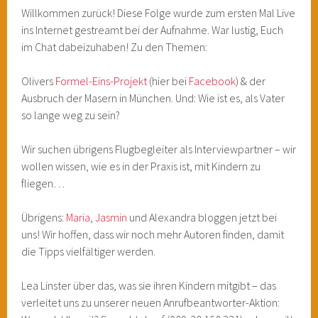
Willkommen zurück! Diese Folge wurde zum ersten Mal Live
ins Internet gestreamt bei der Aufnahme. War lustig, Euch
im Chat dabeizuhaben! Zu den Themen:
Olivers
Formel-Eins-Projekt
(hier bei
Facebook
) & der
Ausbruch der Masern in München. Und: Wie ist es, als Vater
so lange weg zu sein?
Wir suchen übrigens Flugbegleiter als Interviewpartner – wir
wollen wissen, wie es in der Praxis ist, mit Kindern zu
fliegen…
Übrigens:
Maria
,
Jasmin
und Alexandra bloggen jetzt bei
uns! Wir hoffen, dass wir noch mehr Autoren finden, damit
die Tipps vielfältiger werden.
Lea Linster über das, was sie ihren Kindern mitgibt – das
verleitet uns zu unserer neuen Anrufbeantworter-Aktion: