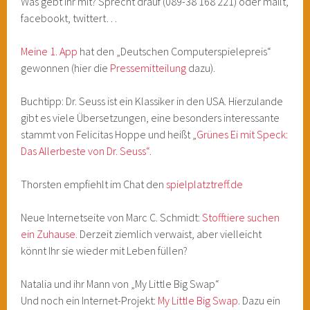
Was gebt Ihr mit? Sprecht drauf (089-38 168 221) oder mailt,
facebookt, twittert…
Meine 1. App
hat den „Deutschen Computerspielepreis“
gewonnen (hier die
Pressemitteilung
dazu).
Buchtipp: Dr. Seuss ist ein Klassiker in den USA. Hierzulande
gibt es viele Übersetzungen, eine besonders interessante
stammt von Felicitas Hoppe und heißt „
Grünes Ei mit Speck:
Das Allerbeste von Dr. Seuss“.
Thorsten empfiehlt im Chat den
spielplatztreff.de
Neue Internetseite von Marc C. Schmidt:
Stofftiere suchen
ein Zuhause.
Derzeit ziemlich verwaist, aber vielleicht
könnt Ihr sie wieder mit Leben füllen?
Natalia und ihr Mann von „My Little Big Swap“
Und noch ein Internet-Projekt:
My Little Big Swap
. Dazu ein