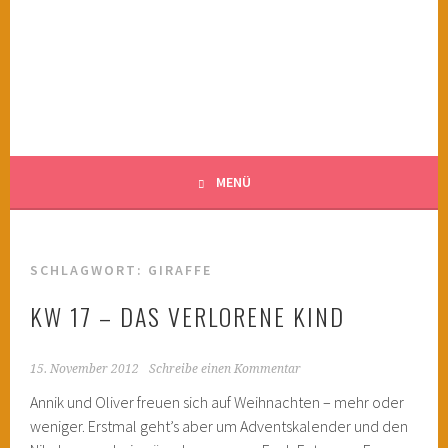
Springe
zum
KINDERWAHNSINN
Inhalt
FILMTIPPS FÜR ÄNGSTLICHE KINDER
MENÜ
SCHLAGWORT:
GIRAFFE
KW 17 – DAS VERLORENE KIND
15. November 2012
Schreibe einen Kommentar
Annik und Oliver freuen sich auf Weihnachten – mehr oder
weniger. Erstmal geht’s aber um Adventskalender und den