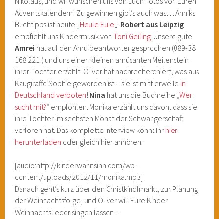
Nikolaus, und wir wünschen uns von Euch Fotos von Euren
Adventskalendern! Zu gewinnen gibt’s auch was… Anniks
Buchtipps ist heute „
Heule Eule
„.
Robert aus Leipzig
empfiehlt uns Kindermusik von
Toni Geiling
. Unsere gute
Amrei
hat auf den Anrufbeantworter gesprochen (089-38
168 221!) und uns einen kleinen amüsanten Meilenstein
ihrer Tochter erzählt. Oliver hat nachrecherchiert, was aus
Kaugiraffe Sophie geworden ist – sie ist mittlerweile
in
Deutschland verboten
!
Nina
hat uns die Buchreihe „
Wer
sucht mit?
“ empfohlen. Monika erzählt uns davon, dass sie
ihre Tochter im sechsten Monat der Schwangerschaft
verloren hat. Das komplette Interview könnt Ihr
hier
herunterladen
oder gleich hier anhören:
[audio:http://kinderwahnsinn.com/wp-
content/uploads/2012/11/monika.mp3]
Danach geht’s kurz über den Christkindlmarkt, zur Planung
der Weihnachtsfolge, und Oliver will Eure Kinder
Weihnachtslieder singen lassen…