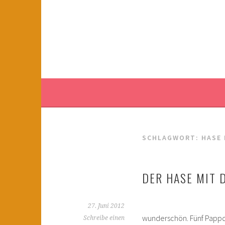
Springe
zum
KINDERWAHNSINN
Inhalt
FILMTIPPS FÜR ÄNGSTLICHE KINDER
SCHLAGWORT:
HASE 
DER HASE MIT 
27. Juni 2012
wunderschön. Fünf Pappdo
Schreibe einen