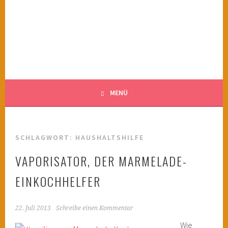
Springe
zum
KINDERWAHNSINN
Inhalt
FILMTIPPS FÜR ÄNGSTLICHE KINDER
MENÜ
SCHLAGWORT:
HAUSHALTSHILFE
VAPORISATOR, DER MARMELADE-
EINKOCHHELFER
22. Juli 2013
Schreibe einen Kommentar
Wie