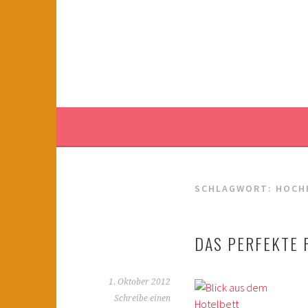
Springe
zum
KINDERWAHNSINN
Inhalt
FILMTIPPS FÜR ÄNGSTLICHE KINDER
SCHLAGWORT:
HOCH
DAS PERFEKTE 
1. Oktober 2012
Schreibe einen