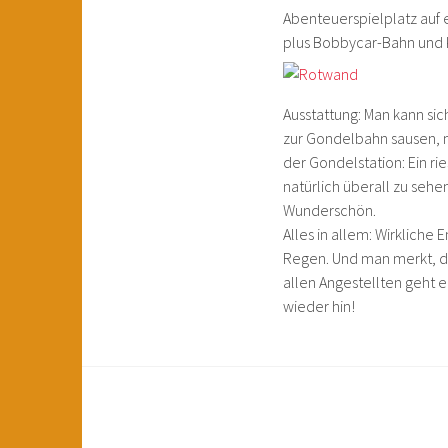
Abenteuerspielplatz auf 
plus Bobbycar-Bahn und 
Ausstattung: Man kann si
zur Gondelbahn sausen, 
der Gondelstation: Ein r
natürlich überall zu seh
Wunderschön.
Alles in allem: Wirkliche 
Regen. Und man merkt, da
allen Angestellten geht e
wieder hin!