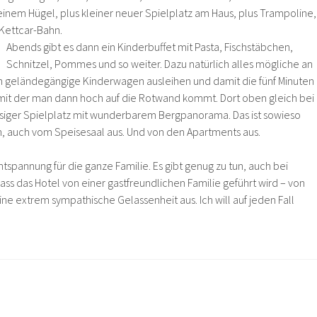
einem Hügel, plus kleiner neuer Spielplatz am Haus, plus Trampoline,
Kettcar-Bahn.
Abends gibt es dann ein Kinderbuffet mit Pasta, Fischstäbchen,
Schnitzel, Pommes und so weiter. Dazu natürlich alles mögliche an
ch geländegängige Kinderwagen ausleihen und damit die fünf Minuten
mit der man dann hoch auf die Rotwand kommt. Dort oben gleich bei
iesiger Spielplatz mit wunderbarem Bergpanorama. Das ist sowieso
en, auch vom Speisesaal aus. Und von den Apartments aus.
Entspannung für die ganze Familie. Es gibt genug zu tun, auch bei
ss das Hotel von einer gastfreundlichen Familie geführt wird – von
ine extrem sympathische Gelassenheit aus. Ich will auf jeden Fall