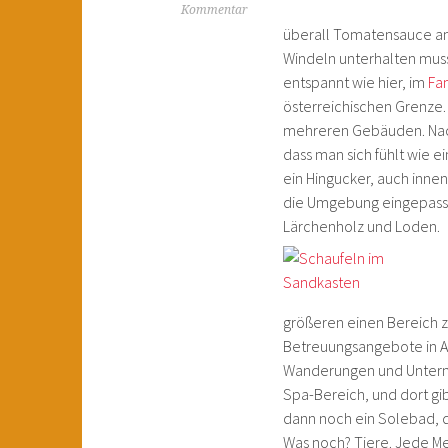
Kommentar
überall Tomatensauce an 
Windeln unterhalten muss.
entspannt wie hier, im
Fam
österreichischen Grenze.
mehreren Gebäuden. Nach
dass man sich fühlt wie ei
ein Hingucker, auch innen
die Umgebung eingepasst
Lärchenholz und Loden.
größeren einen Bereich z
Betreuungsangebote in 
Wanderungen und Unterne
Spa-Bereich, und dort gi
dann noch ein Solebad, d
Was noch? Tiere. Jede M