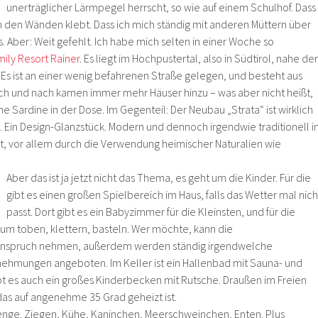
unerträglicher Lärmpegel herrscht, so wie auf einem Schulhof. Dass
den Wänden klebt. Dass ich mich ständig mit anderen Müttern über
 Aber: Weit gefehlt. Ich habe mich selten in einer Woche so
ily Resort Rainer
. Es liegt im Hochpustertal, also in Südtirol, nahe der
 Es ist an einer wenig befahrenen Straße gelegen, und besteht aus
 und nach kamen immer mehr Häuser hinzu – was aber nicht heißt,
ne Sardine in der Dose. Im Gegenteil: Der Neubau „Strata“ ist wirklich
. Ein Design-Glanzstück. Modern und dennoch irgendwie traditionell i
, vor allem durch die Verwendung heimischer Naturalien wie
Aber das ist ja jetzt nicht das Thema, es geht um die Kinder. Für die
gibt es einen großen Spielbereich im Haus, falls das Wetter mal nich
passt. Dort gibt es ein Babyzimmer für die Kleinsten, und für die
um toben, klettern, basteln. Wer möchte, kann die
Anspruch nehmen, außerdem werden ständig irgendwelche
hmungen angeboten. Im Keller ist ein Hallenbad mit Sauna- und
bt es auch ein großes Kinderbecken mit Rutsche. Draußen im Freien
as auf angenehme 35 Grad geheizt ist.
enge. Ziegen, Kühe, Kaninchen, Meerschweinchen, Enten. Plus