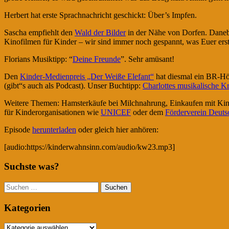
Herbert hat erste Sprachnachricht geschickt: Über’s Impfen.
Sascha empfiehlt den
Wald der Bilder
in der Nähe von Dorfen. Daneb
Kinofilmen für Kinder – wir sind immer noch gespannt, was Euer erst
Florians Musiktipp: “
Deine Freunde
”. Sehr amüsant!
Den
Kinder-Medienpreis „Der Weiße Elefant“
hat diesmal ein BR-H
(gibt“s auch als Podcast). Unser Buchtipp:
Charlottes musikalische Kr
Weitere Themen: Hamsterkäufe bei Milchnahrung, Einkaufen mit Kin
für Kinderorganisationen wie
UNICEF
oder dem
Förderverein Deut
Episode
herunterladen
oder gleich hier anhören:
[audio:https://kinderwahnsinn.com/audio/kw23.mp3]
Suchste was?
Suchen
nach:
Kategorien
Kategorien