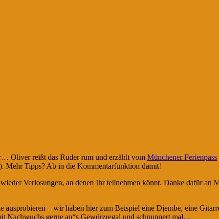
… Oliver reißt das Ruder rum und erzählt vom
Münchener Ferienpass
3). Mehr Tipps? Ab in die Kommentarfunktion damit!
l wieder Verlosungen, an denen Ihr teilnehmen könnt. Danke dafür an M
 ausprobieren – wir haben hier zum Beispiel eine Djembe, eine Gitarre,
 mit Nachwuchs gerne an“s Gewürzregal und schnuppert mal…