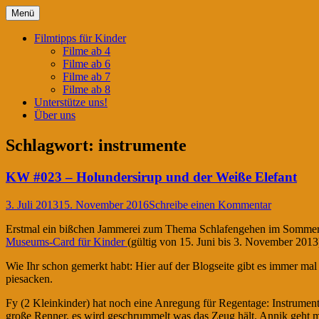
Springe
Menü
zum
Filmtipps für ängstliche Kinder
Kinderwahnsinn
Inhalt
Filmtipps für Kinder
Filme ab 4
Filme ab 6
Filme ab 7
Filme ab 8
Unterstütze uns!
Über uns
Schlagwort:
instrumente
KW #023 – Holundersirup und der Weiße Elefant
3. Juli 2013
15. November 2016
Schreibe einen Kommentar
Erstmal ein bißchen Jammerei zum Thema Schlafengehen im Sommer
Museums-Card für Kinder
(gültig von 15. Juni bis 3. November 201
Wie Ihr schon gemerkt habt: Hier auf der Blogseite gibt es immer ma
piesacken.
Fy (2 Kleinkinder) hat noch eine Anregung für Regentage: Instrumente
große Renner, es wird geschrummelt was das Zeug hält. Annik geht