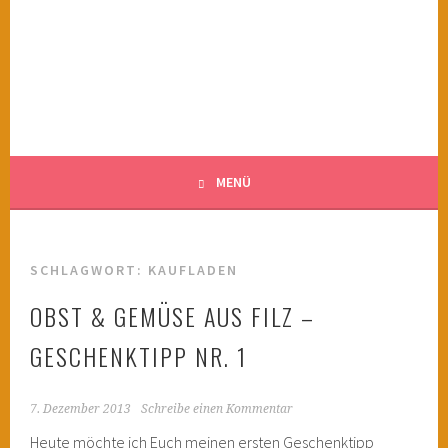
Springe
zum
KINDERWAHNSINN
Inhalt
FILMTIPPS FÜR ÄNGSTLICHE KINDER
MENÜ
SCHLAGWORT:
KAUFLADEN
OBST & GEMÜSE AUS FILZ –
GESCHENKTIPP NR. 1
7. Dezember 2013
Schreibe einen Kommentar
Heute möchte ich Euch meinen ersten Geschenktipp