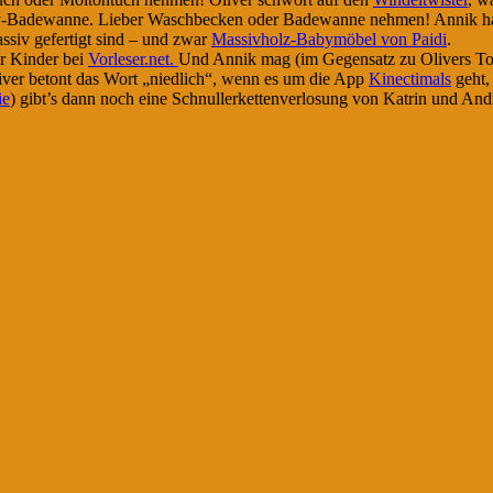
by-Badewanne. Lieber Waschbecken oder Badewanne nehmen! Annik h
assiv gefertigt sind – und zwar
Massivholz-Babymöbel von Paidi
.
ür Kinder bei
Vorleser.net.
Und Annik mag (im Gegensatz zu Olivers To
liver betont das Wort „niedlich“, wenn es um die App
Kinectimals
geht,
ie
) gibt’s dann noch eine Schnullerkettenverlosung von Katrin und Andr