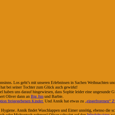
nsinns. Los geht’s mit unseren Erlebnissen in Sachen Weihnachten und
 hat bei seiner Tochter zum Glück auch gewirkt!
haben uns darauf hingewiesen, dass Sophie leider eine ungesunde Gira
nert Oliver dann an
Big Jim
und Barbie.
tion freigegebenen Kinder.
Und Annik hat etwas zu
„eingefrorenen“ Z
Hygiene. Annik findet Waschlappen und Eimer unnötig, ebenso die sch
tuch oder Moltontuch nehmen! Oliver schwört auf den
Windeltwister
, w