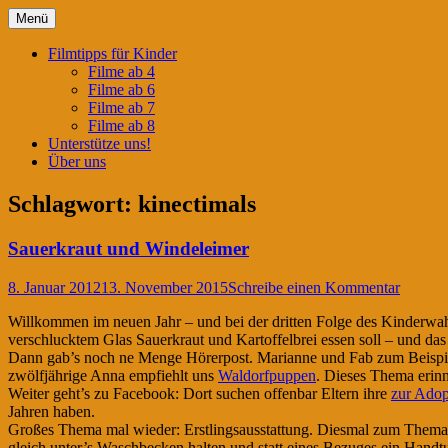
Springe
Menü
zum
Filmtipps für ängstliche Kinder
Kinderwahnsinn
Inhalt
Filmtipps für Kinder
Filme ab 4
Filme ab 6
Filme ab 7
Filme ab 8
Unterstütze uns!
Über uns
Schlagwort:
kinectimals
Sauerkraut und Windeleimer
8. Januar 2012
13. November 2015
Schreibe einen Kommentar
Willkommen im neuen Jahr – und bei der dritten Folge des Kinderwah
verschlucktem Glas Sauerkraut und Kartoffelbrei essen soll – und das
Dann gab’s noch ne Menge Hörerpost. Marianne und Fab zum Beispiel 
zwölfjährige Anna empfiehlt uns
Waldorfpuppen
. Dieses Thema erin
Weiter geht’s zu Facebook: Dort suchen offenbar Eltern ihre
zur Adop
Jahren haben.
Großes Thema mal wieder: Erstlingsausstattung. Diesmal zum Thema 
gleich unter’s Waschbecken halten und statt eines Bezuges ein Hand