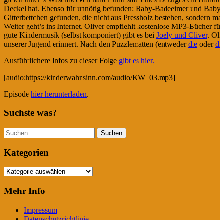
Deckel hat. Ebenso für unnötig befunden: Baby-Badeeimer und Ba
Gitterbettchen gefunden, die nicht aus Pressholz bestehen, sondern m
Weiter geht’s ins Internet. Oliver empfiehlt kostenlose MP3-Bücher f
gute Kindermusik (selbst komponiert) gibt es bei
Joely und Oliver
. O
unserer Jugend erinnert. Nach den Puzzlematten (entweder
die
oder
d
Ausführlichere Infos zu dieser Folge
gibt es hier.
[audio:https://kinderwahnsinn.com/audio/KW_03.mp3]
Episode
hier herunterladen
.
Suchste was?
Suchen
nach:
Kategorien
Kategorien
Mehr Info
Impressum
Datenschutzrichtlinie