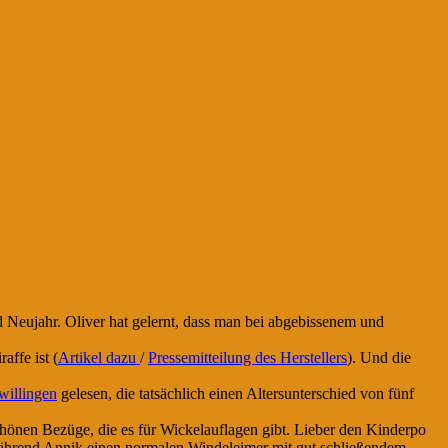
 Neujahr. Oliver hat gelernt, dass man bei abgebissenem und
ffe ist (
Artikel dazu
/
Pressemitteilung des Herstellers
). Und die
willingen
gelesen, die tatsächlich einen Altersunterschied von fünf
önen Bezüge, die es für Wickelauflagen gibt. Lieber den Kinderpo
ährend Annik einen normalen Windeleimer mit gut schließendem