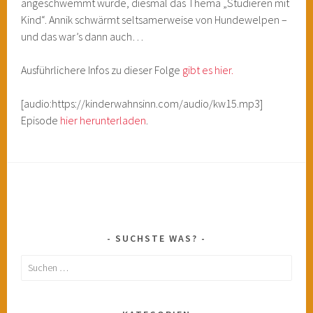
angeschwemmt wurde, diesmal das Thema „Studieren mit
Kind“. Annik schwärmt seltsamerweise von Hundewelpen –
und das war’s dann auch…
Ausführlichere Infos zu dieser Folge
gibt es hier.
[audio:https://kinderwahnsinn.com/audio/kw15.mp3]
Episode
hier herunterladen
.
SUCHSTE WAS?
Suchen
nach: