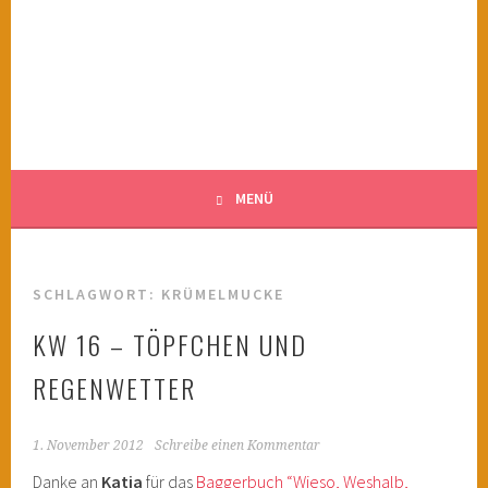
Springe
zum
KINDERWAHNSINN
Inhalt
FILMTIPPS FÜR ÄNGSTLICHE KINDER
MENÜ
SCHLAGWORT:
KRÜMELMUCKE
KW 16 – TÖPFCHEN UND
REGENWETTER
1. November 2012
Schreibe einen Kommentar
Danke an
Katja
für das
Baggerbuch “Wieso, Weshalb,