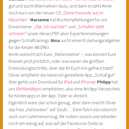
gut und sucht Alternativen dazu, und dann erzählt Annik
noch kurz von der neuen CD
„Deine Freunde aus’m
Häuschen“
.
Marianne
hat Buchempfehlungen für uns
Erwachsene:
„Oje, ich wachse!“
und
„Schlafen statt
schreien“
sowie dieses PDF über Expertenmeinungen
gegen Schlaftrainings.
Nina
sucht einen Erziehungsratgeber
für die Kinder AB DREI.
Annik wünscht sich Eure „Meilensteine“ – was können Eure
Kleinen jetzt plötzlich, oder was waren die größten
Entwicklungsschritte, über die Ihr Euch irre gefreut habt?
Oliver empfiehlt die liebevoll gestaltete App „Schlaf gut“
(hier gehts zum Download für
iPad
und
iPhone
).
Philipp
hat
uns
WeWantApps!
empfohlen, also eine Art App-Verzeichnis
für Kinderapps in der App. Oder so ähnlich.
Eigentlich wäre das schon genug, aber dann macht Oliver
das Fass „Halloween“ auf. Seufz… Dann führt das natürlich
auch zum Laternenumzug. Wir rudern zurück und arbeiten
noch ein wenig auf, was auf der Facebook-Seite so