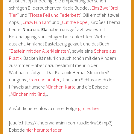
Als Buchtipp unbedingt die Empfehlung der schön-
schrägen Bilderbücher von Nadia Budde, „
Eins Zwei Drei
Tier
” und “
Flosse Fell und Federbett
”. Olli empfiehlt zwei
Apps, „
Crazy Fun Lab
“ und „
Cut the Rope
„. Großes Thema
heute:
Nina
und
Ela
haben uns gefragt, wie es mit
Beschäftigungsvorschlägen bei schlechtem Wetter
aussieht. Annik hat Bastelzeug gekauft und das Buch
“
Basteln mit den Allerkleinsten
”, sowie eine
Schere aus
Plastik
. Backen ist natürlich auch schön mit den Kindern
zusammen – aber dazu bestimmt mehr in der
Weihnachtsfolge… Das Keramik-Bemal-Studio heißt
übrigens „
Froh und bunter
„. Und zum Schluss noch der
Hinweis auf unsere
München-Karte
und die Episode
„
München mit Kind
„.
Ausführlichere Infos zu dieser Folge
gibt es hier.
[audio:https://kinderwahnsinn.com/audio/kw16.mp3]
Episode
hier herunterladen
.