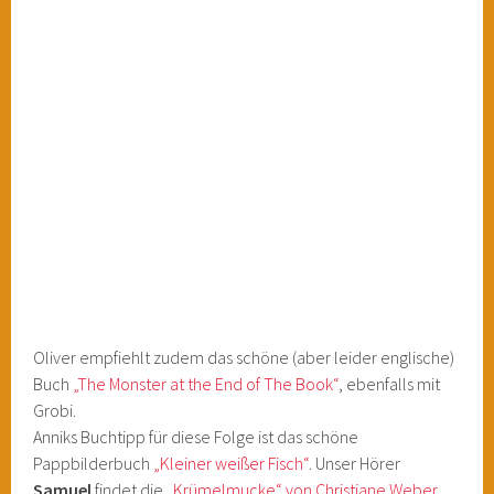
Oliver empfiehlt zudem das schöne (aber leider englische)
Buch
„The Monster at the End of The Book“
, ebenfalls mit
Grobi.
Anniks Buchtipp für diese Folge ist das schöne
Pappbilderbuch
„Kleiner weißer Fisch“
. Unser Hörer
Samuel
findet die
„Krümelmucke“ von Christiane Weber