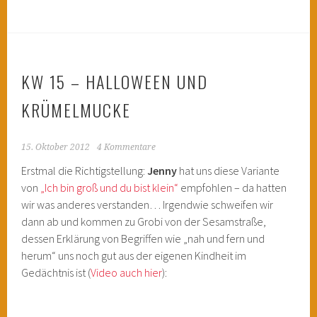
KW 15 – HALLOWEEN UND
KRÜMELMUCKE
15. Oktober 2012
4 Kommentare
Erstmal die Richtigstellung:
Jenny
hat uns diese Variante
von
„Ich bin groß und du bist klein“
empfohlen – da hatten
wir was anderes verstanden… Irgendwie schweifen wir
dann ab und kommen zu Grobi von der Sesamstraße,
dessen Erklärung von Begriffen wie „nah und fern und
herum“ uns noch gut aus der eigenen Kindheit im
Gedächtnis ist (
Video auch hier
):