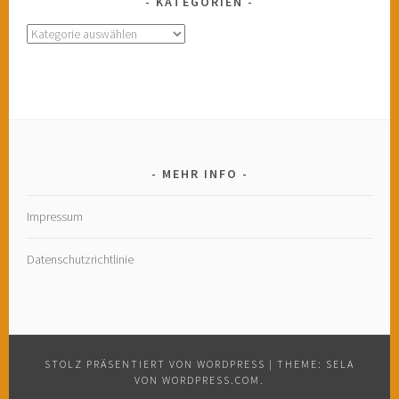
KATEGORIEN
Kategorien
MEHR INFO
Impressum
Datenschutzrichtlinie
STOLZ PRÄSENTIERT VON WORDPRESS
|
THEME: SELA
VON
WORDPRESS.COM
.