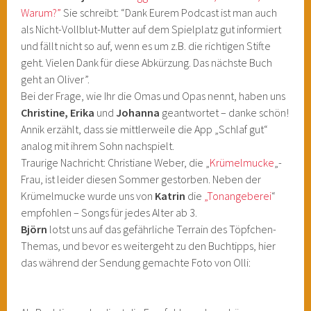
Warum?”
Sie schreibt: “Dank Eurem Podcast ist man auch
als Nicht-Vollblut-Mutter auf dem Spielplatz gut informiert
und fällt nicht so auf, wenn es um z.B. die richtigen Stifte
geht. Vielen Dank für diese Abkürzung. Das nächste Buch
geht an Oliver”.
Bei der Frage, wie Ihr die Omas und Opas nennt, haben uns
Christine, Erika
und
Johanna
geantwortet – danke schön!
Annik erzählt, dass sie mittlerweile die App „Schlaf gut“
analog mit ihrem Sohn nachspielt.
Traurige Nachricht: Christiane Weber, die „
Krümelmucke
„-
Frau, ist leider diesen Sommer gestorben. Neben der
Krümelmucke wurde uns von
Katrin
die
„Tonangeberei
“
empfohlen – Songs für jedes Alter ab 3.
Björn
lotst uns auf das gefährliche Terrain des Töpfchen-
Themas, und bevor es weitergeht zu den Buchtipps, hier
das während der Sendung gemachte Foto von Olli: