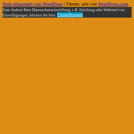
Stolz präsentiert von WordPress
|
Theme: sela von
WordPress.com
.
Zum Ändern Ihrer Datenschutzeinstellung, z.B. Erteilung oder Widerruf von
Einstellungen
Einwilligungen, klicken Sie hier: