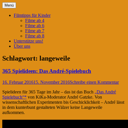
Springe
Menü
zum
Filmtipps für ängstliche Kinder
Kinderwahnsinn
Inhalt
Filmtipps für Kinder
Filme ab 4
Filme ab 6
Filme ab 7
Filme ab 8
Unterstütze uns!
Über uns
Schlagwort:
langeweile
365 Spielideen: Das André-Spielebuch
16. Februar 2016
15. November 2016
Schreibe einen Kommentar
Spielideen für 365 Tage im Jahr – das ist das Buch
„Das André
Spielebuch“*
von KiKa-Moderator André Gatzke. Von
wissenschaftlichen Experimenten bis Geschicklichkeit – André lässt
in dem kunterbunt gestalteten Wälzer keine Langeweile
aufkommen.