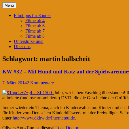
Springe
Menü
zum
Filmtipps für ängstliche Kinder
Kinderwahnsinn
Inhalt
Filmtipps für Kinder
Filme ab 4
Filme ab 6
Filme ab 7
Filme ab 8
Unterstütze uns!
Über uns
Schlagwort:
martin ballscheit
KW #32 – Mit Hund und Katz auf der Spielwarenme
7. März 2014
2 Kommentare
Juhu, wir haben Fasching überstanden! I
animierte (und oscarnominierte) DVD, die die Geschichte der Grüffe
Immer wieder ein Thema, auch im Kinderwahnsinn: Kinder und das Inte
für Kinder vom Deutschen Kinderhilfswerk mit der Freiwilligen Selb
unter
http://www.dkhw.de/Internetguide
.
Olivers App-Tipp ist diesmal
Toca Doctor
.