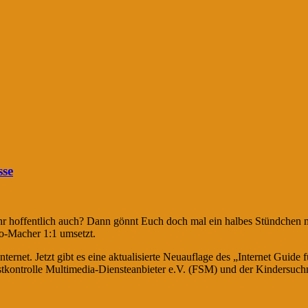
sse
hr hoffentlich auch? Dann gönnt Euch doch mal ein halbes Stündchen m
lo-Macher 1:1 umsetzt.
rnet. Jetzt gibt es eine aktualisierte Neuauflage des „Internet Guide 
stkontrolle Multimedia-Diensteanbieter e.V. (FSM) und der Kindersuc