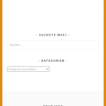
SUCHSTE WAS?
Suchen
nach:
KATEGORIEN
Kategorien