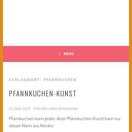
Springe
zum
KINDERWAHNSINN
Inhalt
FILMTIPPS FÜR ÄNGSTLICHE KINDER
MENÜ
SCHLAGWORT:
PFANNKUCHEN
PFANNKUCHEN-KUNST
22. Juni 2013
Schreibe einen Kommentar
Pfannkuchen kann jeder. Aber Pfannkuchen-Kunst kann nur
dieser Mann aus Mexiko: