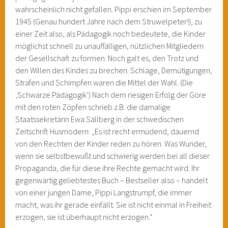
wahrscheinlich nicht gefallen. Pippi erschien im September
1945 (Genau hundert Jahre nach dem Struwelpeter!), zu
einer Zeit also, als Pädagogik noch bedeutete, die Kinder
möglichst schnell zu unauffälligen, nützlichen Mitgliedern
der Gesellschaft zu formen. Noch galt es, den Trotz und
den Willen des Kindes zu brechen. Schläge, Demütigungen,
Strafen und Schimpfen waren die Mittel der Wahl. (Die
‚Schwarze Pädagogik‘) Nach dem riesigen Erfolg der Göre
mit den roten Zöpfen schrieb z.B. die damalige
Staatssekretärin Ewa Sällberg in der schwedischen
Zeitschrift Husmodern: „Es ist recht ermüdend, dauernd
von den Rechten der Kinder reden zu hören. Was Wunder,
wenn sie selbstbewußt und schwierig werden bei all dieser
Propaganda, die für diese ihre Rechte gemacht wird. Ihr
gegenwärtig geliebtestes Buch – Bestseller also – handelt
von einer jungen Dame, Pippi Langstrumpf, die immer
macht, was ihr gerade einfällt. Sie ist nicht einmal in Freiheit
erzogen, sie ist überhaupt nicht erzogen.“