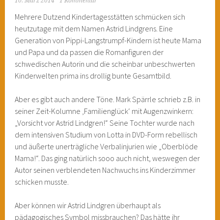
10. März 2014
1 Kommentar
Mehrere Dutzend Kindertagesstätten schmücken sich
heutzutage mit dem Namen Astrid Lindgrens. Eine
Generation von Pippi-Langstrumpf-Kindern ist heute Mama
und Papa und da passen die Romanfiguren der
schwedischen Autorin und die scheinbar unbeschwerten
Kinderwelten prima ins drollig bunte Gesamtbild.
Aber es gibt auch andere Töne. Mark Spärrle schrieb z.B. in
seiner Zeit-Kolumne ‚Familienglück‘ mit Augenzwinkern:
„Vorsicht vor Astrid Lindgren!“ Seine Tochter wurde nach
dem intensiven Studium von Lotta in DVD-Form rebellisch
und äußerte unerträgliche Verbalinjurien wie „Oberblöde
Mama!“. Das ging natürlich sooo auch nicht, weswegen der
Autor seinen verblendeten Nachwuchs ins Kinderzimmer
schicken musste.
Aber können wir Astrid Lindgren überhaupt als
pädagogisches Symbol missbrauchen? Das hätte ihr