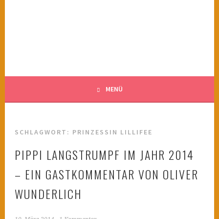
Springe
zum
KINDERWAHNSINN
Inhalt
FILMTIPPS FÜR ÄNGSTLICHE KINDER
MENÜ
SCHLAGWORT:
PRINZESSIN LILLIFEE
PIPPI LANGSTRUMPF IM JAHR 2014
– EIN GASTKOMMENTAR VON OLIVER
WUNDERLICH