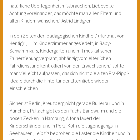
natürliche Überlegenheit missbrauchen. Liebevolle
Achtung voreinander, das möchte man allen Eltern und
allen Kindern wünschen.“ Astrid Lindgren
In den Zeiten der ‚pädagogischen Kindheit‘ (Hartmut von
Hentig): „…im Kinderzimmer angesiedelt, in Baby-
Schwimmkurs, Kindergarten und mit musikalischer
Früherziehung verplant, abhängig vom elterlichen
Fahrdienst und kontrolliert von den Erwachsenen.“ sollte
man vielleicht aufpassen, das sich nicht die alten Prä-Pippi-
Ideale durch die Hintertür der Elternliebe wieder
einschleichen.
Sicher ist Berlin, Kreuzberg nicht gerade Bullerbü. Und in
München, Pullach gibt es den Fuchs-Bandwurm und die
bösen Zecken. In Hamburg, Altona lauert der
Kinderschänder und in Porz, Köln die Jugendgangs. In
Seehausen, Leipzig bedrohen die Laster die Kindheit und in