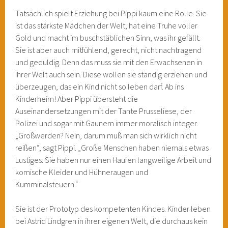
Tatsächlich spielt Erziehung bei Pippi kaum eine Rolle. Sie
ist das stärkste Mädchen der Welt, hat eine Truhe voller
Gold und macht im buschstäblichen Sinn, was ihr gefällt.
Sie ist aber auch mitfühlend, gerecht, nicht nachtragend
und geduldig. Denn das muss sie mit den Erwachsenen in
ihrer Welt auch sein. Diese wollen sie ständig erziehen und
überzeugen, das ein Kind nicht so leben darf. Ab ins
Kinderheim! Aber Pippi übersteht die
Auseinandersetzungen mit der Tante Prusseliese, der
Polizei und sogar mit Gaunern immer moralisch integer.
„Großwerden? Nein, darum muß man sich wirklich nicht
reißen“, sagt Pippi. „Große Menschen haben niemals etwas
Lustiges. Sie haben nur einen Haufen langweilige Arbeit und
komische Kleider und Hühneraugen und
Kumminalsteuern.“
Sie ist der Prototyp des kompetenten Kindes. Kinder leben
bei Astrid Lindgren in ihrer eigenen Welt, die durchaus kein