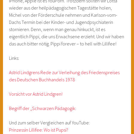
iPhone, Apple ist es YouPorn. Trotzdem sollten wir Lotta
wieder aus der heilpädagogischen Tagestätte holen,
Michel von der Förderschule nehmen und Karlson-vom-
Dachs Termin bei der Kinder- und Jugendpsychiaterin
stornieren. Denn, wenn man genau hinkuckt, ist es
eigentlich Pippi, die uns Erwachsene erzieht. Und wir haben
das auch bitter nötig. Pippi forever – to hell with Lillifee!
Links:
Astrid Lindgrens Rede zur Verleihung des Friedenspreises
des Deutschen Buchhandels 1978
Vorsicht vor Astrid Lindgren!
Begriff der „Schwarzen Pädagogik:
Und zum selber Vergleichen auf YouTube:
Prinzessin Lillifee: Wo ist Pupsi?