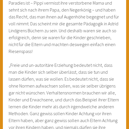
Paradies ist – Pippi vermisst ihre verstorbene Mama und
sehnt sich nach ihrem Papa, den Negerkönig – und haben
das Recht, das man ihnen auf Augenhöhe begegnet und für
voll nimmt. Das scheint mir die gesamte Pädagogik in Astrid
Lindgrens Büchern zu sein. Und deshalb waren sie auch so
erfolgreich, denn sie waren für die Kinder geschrieben,
nicht für die Eltern und machten deswegen einfach einen
Riesenspass!
„Freie und un-autoritäre Erziehung bedeutet nicht, dass
man die Kinder sich selber überlässt, dass sie tun und
lassen dürfen, was sie wollen. Es bedeutet nicht, dass sie
ohne Normen aufwachsen sollen, was sie selber übrigens
gar nicht wünschen. Verhaltensnormen brauchen wir alle,
Kinder und Erwachsene, und durch das Beispiel ihrer Eltern
lernen die Kinder mehr als durch irgendwelche anderen
Methoden. Ganz gewiss sollen Kinder Achtung vor ihren
Eltern haben, aber ganz gewiss sollen auch Eltern Achtung
vor ihren Kindern haben, und niemals dürfen sie ihre