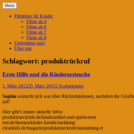
Springe
Menü
zum
Filmtipps für ängstliche Kinder
Kinderwahnsinn
Inhalt
Filmtipps für Kinder
Filme ab 4
Filme ab 6
Filme ab 7
Filme ab 8
Unterstütze uns!
Über uns
Schlagwort:
produktrückruf
Erste Hilfe und die Kinderarztsuche
1. März 2012
20. März 2015
2 Kommentare
Sophia
wünscht sich was über Rückrufaktionen, nachdem die Giraffe
auf!
Hier gibt’s immer aktuelle Infos:
produktrueckrufe.de/kinderartikel-und-spielwaren
test.de/themen/kinder-familie/meldung/
cleankids.de/magazin/produktrueckrufe/ausstattung-rr