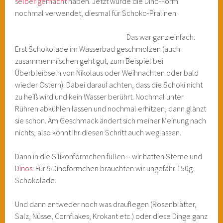
selber gemacht
haben. Jetzt wurde die Dino-Form
nochmal verwendet, diesmal für Schoko-Pralinen.
Das war ganz einfach:
Erst Schokolade im Wasserbad geschmolzen (auch
zusammenmischen geht gut, zum Beispiel bei
Überbleibseln von Nikolaus oder Weihnachten oder bald
wieder Ostern). Dabei darauf achten, dass die Schoki nicht
zu heiß wird und kein Wasser berührt. Nochmal unter
Rühren abkühlen lassen und nochmal erhitzen, dann glänzt
sie schon. Am Geschmack ändert sich meiner Meinung nach
nichts, also könnt Ihr diesen Schritt auch weglassen.
Dann in die Silikonförmchen füllen – wir hatten Sterne und
Dinos
. Für 9 Dinoförmchen brauchten wir ungefähr 150g.
Schokolade.
Und dann entweder noch was drauflegen (Rosenblätter,
Salz, Nüsse, Cornflakes, Krokant etc.) oder diese Dinge ganz