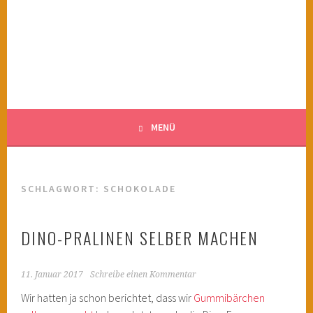
Springe
zum
KINDERWAHNSINN
Inhalt
FILMTIPPS FÜR ÄNGSTLICHE KINDER
MENÜ
SCHLAGWORT:
SCHOKOLADE
DINO-PRALINEN SELBER MACHEN
11. Januar 2017
Schreibe einen Kommentar
Wir hatten ja schon berichtet, dass wir
Gummibärchen