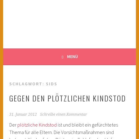
Springe
zum
KINDERWAHNSINN
Inhalt
FILMTIPPS FÜR ÄNGSTLICHE KINDER
MENÜ
SCHLAGWORT:
SIDS
GEGEN DEN PLÖTZLICHEN KINDSTOD
31. Januar 2012
Schreibe einen Kommentar
Der
plötzliche Kindstod
ist und bleibt ein gefürchtetes
Thema für alle Eltern. Die Vorsichtsmaßnahmen sind