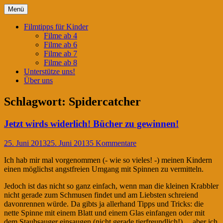
Springe
Menü
zum
Filmtipps für ängstliche Kinder
Kinderwahnsinn
Inhalt
Filmtipps für Kinder
Filme ab 4
Filme ab 6
Filme ab 7
Filme ab 8
Unterstütze uns!
Über uns
Schlagwort:
Spidercatcher
Jetzt wirds widerlich! Bücher zu gewinnen!
25. Juni 2013
25. Juni 2013
5 Kommentare
Ich hab mir mal vorgenommen (- wie so vieles! -) meinen Kindern
einen möglichst angstfreien Umgang mit Spinnen zu vermitteln.
Jedoch ist das nicht so ganz einfach, wenn man die kleinen Krabbler
nicht gerade zum Schmusen findet und am Liebsten schreiend
davonrennen würde. Da gibts ja allerhand Tipps und Tricks: die
nette Spinne mit einem Blatt und einem Glas einfangen oder mit
dem Staubsauger einsaugen (nicht gerade tierfreundlich!)… aber ich