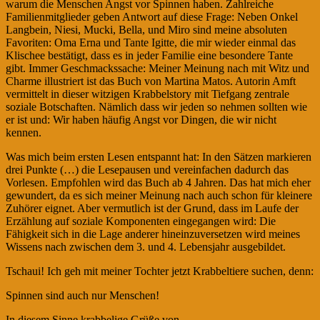
warum die Menschen Angst vor Spinnen haben. Zahlreiche
Familienmitglieder geben Antwort auf diese Frage: Neben Onkel
Langbein, Niesi, Mucki, Bella, und Miro sind meine absoluten
Favoriten: Oma Erna und Tante Igitte, die mir wieder einmal das
Klischee bestätigt, dass es in jeder Familie eine besondere Tante
gibt. Immer Geschmackssache: Meiner Meinung nach mit Witz und
Charme illustriert ist das Buch von Martina Matos. Autorin Amft
vermittelt in dieser witzigen Krabbelstory mit Tiefgang zentrale
soziale Botschaften. Nämlich dass wir jeden so nehmen sollten wie
er ist und: Wir haben häufig Angst vor Dingen, die wir nicht
kennen.
Was mich beim ersten Lesen entspannt hat: In den Sätzen markieren
drei Punkte (…) die Lesepausen und vereinfachen dadurch das
Vorlesen. Empfohlen wird das Buch ab 4 Jahren. Das hat mich eher
gewundert, da es sich meiner Meinung nach auch schon für kleinere
Zuhörer eignet. Aber vermutlich ist der Grund, dass im Laufe der
Erzählung auf soziale Komponenten eingegangen wird: Die
Fähigkeit sich in die Lage anderer hineinzuversetzen wird meines
Wissens nach zwischen dem 3. und 4. Lebensjahr ausgebildet.
Tschaui! Ich geh mit meiner Tochter jetzt Krabbeltiere suchen, denn:
Spinnen sind auch nur Menschen!
In diesem Sinne krabbelige Grüße von