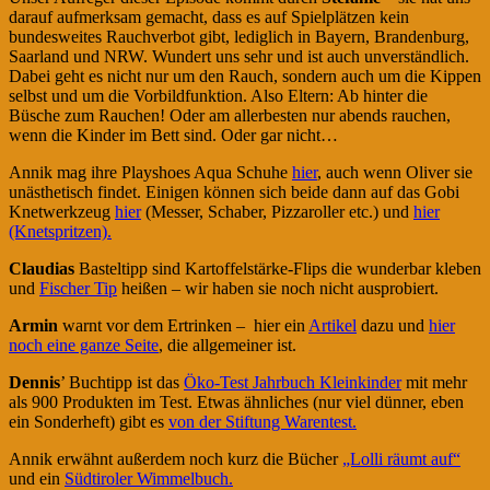
darauf aufmerksam gemacht, dass es auf Spielplätzen kein
bundesweites Rauchverbot gibt, lediglich in Bayern, Brandenburg,
Saarland und NRW. Wundert uns sehr und ist auch unverständlich.
Dabei geht es nicht nur um den Rauch, sondern auch um die Kippen
selbst und um die Vorbildfunktion. Also Eltern: Ab hinter die
Büsche zum Rauchen! Oder am allerbesten nur abends rauchen,
wenn die Kinder im Bett sind. Oder gar nicht…
Annik mag ihre Playshoes Aqua Schuhe
hier
, auch wenn Oliver sie
unästhetisch findet. Einigen können sich beide dann auf das Gobi
Knetwerkzeug
hier
(Messer, Schaber, Pizzaroller etc.) und
hier
(Knetspritzen).
Claudias
Basteltipp sind Kartoffelstärke-Flips die wunderbar kleben
und
Fischer Tip
heißen – wir haben sie noch nicht ausprobiert.
Armin
warnt vor dem Ertrinken – hier ein
Artikel
dazu und
hier
noch eine ganze Seite
, die allgemeiner ist.
Dennis
’ Buchtipp ist das
Öko-Test Jahrbuch Kleinkinder
mit mehr
als 900 Produkten im Test. Etwas ähnliches (nur viel dünner, eben
ein Sonderheft) gibt es
von der Stiftung Warentest.
Annik erwähnt außerdem noch kurz die Bücher
„Lolli räumt auf“
und ein
Südtiroler Wimmelbuch.