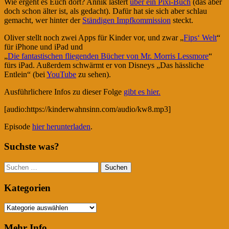
Wie ergeht es Euch dort? Annik lästert
über ein Pixi-Buch
(das aber
doch schon älter ist, als gedacht). Dafür hat sie sich aber schlau
gemacht, wer hinter der
Ständigen Impfkommission
steckt.
Oliver stellt noch zwei Apps für Kinder vor, und zwar „
Fips‘ Welt
“
für iPhone und iPad und
„
Die fantastischen fliegenden Bücher von Mr. Morris Lessmore
“
fürs iPad. Außerdem schwärmt er von Disneys „Das hässliche
Entlein“ (bei
YouTube
zu sehen).
Ausführlichere Infos zu dieser Folge
gibt es hier.
[audio:https://kinderwahnsinn.com/audio/kw8.mp3]
Episode
hier herunterladen
.
Suchste was?
Suchen
nach:
Kategorien
Kategorien
Mehr Info