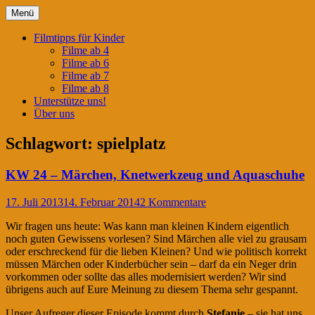
Springe
Menü
zum
Filmtipps für ängstliche Kinder
Kinderwahnsinn
Inhalt
Filmtipps für Kinder
Filme ab 4
Filme ab 6
Filme ab 7
Filme ab 8
Unterstütze uns!
Über uns
Schlagwort:
spielplatz
KW 24 – Märchen, Knetwerkzeug und Aquaschuhe
17. Juli 2013
14. Februar 2014
2 Kommentare
Wir fragen uns heute: Was kann man kleinen Kindern eigentlich
noch guten Gewissens vorlesen? Sind Märchen alle viel zu grausam
oder erschreckend für die lieben Kleinen? Und wie politisch korrekt
müssen Märchen oder Kinderbücher sein – darf da ein Neger drin
vorkommen oder sollte das alles modernisiert werden? Wir sind
übrigens auch auf Eure Meinung zu diesem Thema sehr gespannt.
Unser Aufreger dieser Episode kommt durch
Stefanie
– sie hat uns