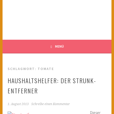
Springe
zum
KINDERWAHNSINN
Inhalt
FILMTIPPS FÜR ÄNGSTLICHE KINDER
MENÜ
SCHLAGWORT:
TOMATE
HAUSHALTSHELFER: DER STRUNK-
ENTFERNER
1. August 2013
Schreibe einen Kommentar
Dieser