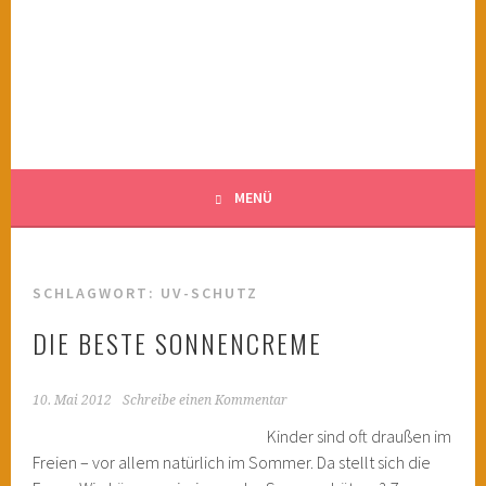
Springe
zum
KINDERWAHNSINN
Inhalt
FILMTIPPS FÜR ÄNGSTLICHE KINDER
MENÜ
SCHLAGWORT:
UV-SCHUTZ
DIE BESTE SONNENCREME
10. Mai 2012
Schreibe einen Kommentar
Kinder sind oft draußen im
Freien – vor allem natürlich im Sommer. Da stellt sich die