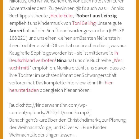
Nikolaus, und wir wünschen uns von Euch Fotos von Euren
Adventskalendern! Zu gewinnen gibt’s auch was… Anniks
Buchtipps ist heute „
Heule Eule
„.
Robert aus Leipzig
empfiehlt uns Kindermusik von
Toni Geiling
. Unsere gute
Amrei
hat auf den Anrufbeantworter gesprochen (089-38
168 221!) und uns einen kleinen amüsanten Meilenstein
ihrer Tochter erzählt. Oliver hat nachrecherchiert, was aus
Kaugiraffe Sophie geworden ist – sie ist mittlerweile
in
Deutschland verboten
!
Nina
hat uns die Buchreihe „
Wer
sucht mit?
“ empfohlen. Monika erzählt uns davon, dass sie
ihre Tochter im sechsten Monat der Schwangerschaft
verloren hat. Das komplette Interview könnt Ihr
hier
herunterladen
oder gleich hier anhören:
[audio:http://kinderwahnsinn.com/wp-
content/uploads/2012/11/monika.mp3]
Danach geht’s kurz über den Christkindlmarkt, zur Planung
der Weihnachtsfolge, und Oliver will Eure Kinder
Weihnachtslieder singen lassen…