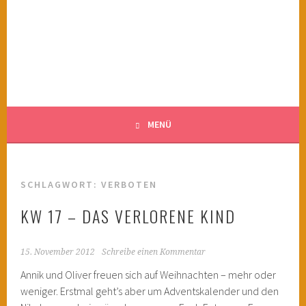
Springe
zum
KINDERWAHNSINN
Inhalt
FILMTIPPS FÜR ÄNGSTLICHE KINDER
MENÜ
SCHLAGWORT:
VERBOTEN
KW 17 – DAS VERLORENE KIND
15. November 2012
Schreibe einen Kommentar
Annik und Oliver freuen sich auf Weihnachten – mehr oder
weniger. Erstmal geht’s aber um Adventskalender und den