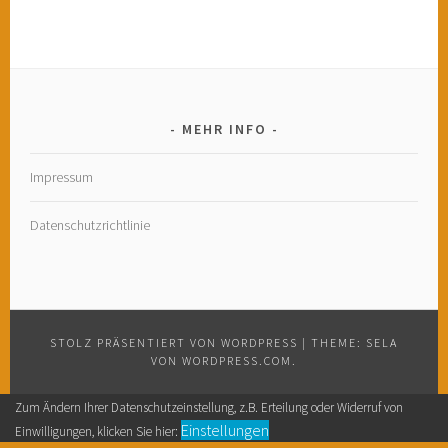
MEHR INFO
Impressum
Datenschutzrichtlinie
STOLZ PRÄSENTIERT VON WORDPRESS
|
THEME: SELA
VON
WORDPRESS.COM
.
Zum Ändern Ihrer Datenschutzeinstellung, z.B. Erteilung oder Widerruf von
Einstellungen
Einwilligungen, klicken Sie hier: