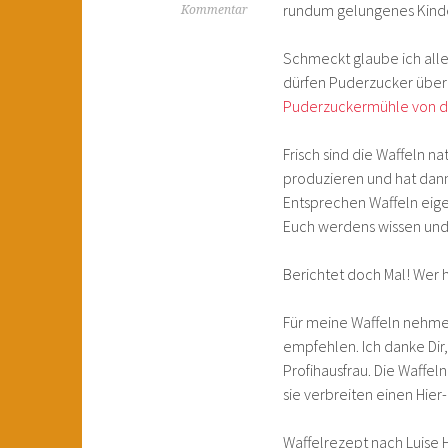
rundum gelungenes Kind
Kommentar
Schmeckt glaube ich alle
dürfen Puderzucker über 
Puderzuckermühle von de
Frisch sind die Waffeln n
produzieren und hat dann 
Entsprechen Waffeln eige
Euch werdens wissen und
Berichtet doch Mal! Wer 
Für meine Waffeln nehme 
empfehlen. Ich danke Dir,
Profihausfrau. Die Waffel
sie verbreiten einen Hie
Waffelrezept nach Luise 