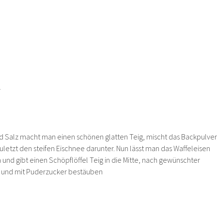
r
und Salz macht man einen schönen glatten Teig, mischt das Backpulver
uletzt den steifen Eischnee darunter. Nun lässt man das Waffeleisen
n und gibt einen Schöpflöffel Teig in die Mitte, nach gewünschter
und mit Puderzucker bestäuben