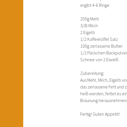
ergibt 4-6 Ringe
250g Mehl
3/8l Milch
2 Eigelb
1/2 Kaffeelöffel Salz
100g zerlassene Butter
1/2 Päckchen Backpulve
Schnee von 2 Eiweiß
Zubereitung:
Aus Mehl, Milch, Eigelb 
das zerlassene Fett und z
heiß werden, fettet es ei
Bräunung herausnehmen 
Fertig! Guten Appetit!