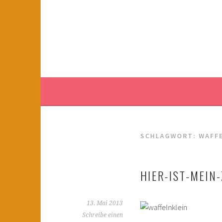
Springe
zum
KINDERWAHNSINN
Inhalt
FILMTIPPS FÜR ÄNGSTLICHE KINDER
SCHLAGWORT:
WAFF
HIER-IST-MEIN
13. Mai 2013
Schreibe einen