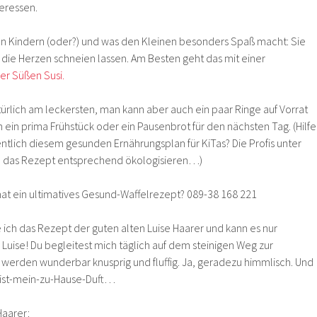
eressen.
n Kindern (oder?) und was den Kleinen besonders Spaß macht: Sie
die Herzen schneien lassen. Am Besten geht das mit einer
r Süßen Susi.
atürlich am leckersten, man kann aber auch ein paar Ringe auf Vorrat
ein prima Frühstück oder ein Pausenbrot für den nächsten Tag. (Hilfe
ntlich diesem gesunden Ernährungsplan für KiTas? Die Profis unter
 das Rezept entsprechend ökologisieren…)
hat ein ultimatives Gesund-Waffelrezept? 089-38 168 221
ich das Rezept der guten alten Luise Haarer und kann es nur
 Luise! Du begleitest mich täglich auf dem steinigen Weg zur
n werden wunderbar knusprig und fluffig. Ja, geradezu himmlisch. Und
r-ist-mein-zu-Hause-Duft…
Haarer: