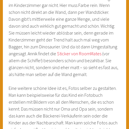
im Kinderzimmer gar nicht. Hier muss Farbe rein. Wenn
schon nicht direkt an die Wand, dann per Wandsticker.
Davon gibt’s mittlerweile eine ganze Menge, und viele
davon sind auch wirklich gut gemacht und schön. Wichtig:
Sie müssen leicht wieder ablösbar sein, denn gerade im
Kinderzimmer geht der Trend halt auch mal weg vom
Bagger, hin zum Dinosaurier. Und da ist dann Umgestaltung
angesagt. Annik findet die
Sticker von RoomMates
(vor
allem die Schiffe!) besonders schön und bezahlbar. Sie
glänzen nicht, sondern sind eher matt – so sieht es fast aus,
als hätte man selber auf die Wand gemalt.
Eine weitere schöne Idee ist es, Fotos selber zu gestalten.
Man kann beispielsweise für das Kind ein Fotobuch
erstellen mit Bildern von all den Menschen, die es schon
kennt. Das müssen nicht nur Oma und Opa sein, sondern
das kann auch die Bäckerei-Verkäuferin sein oder die
Kinder aus der Nachbarschaft. Man kann solche Fotos auch