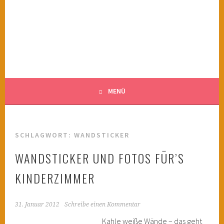
Springe
zum
KINDERWAHNSINN
Inhalt
FILMTIPPS FÜR ÄNGSTLICHE KINDER
MENÜ
SCHLAGWORT:
WANDSTICKER
WANDSTICKER UND FOTOS FÜR’S
KINDERZIMMER
31. Januar 2012
Schreibe einen Kommentar
Kahle weiße Wände – das geht