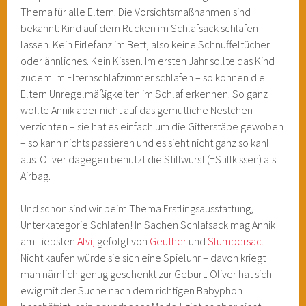
Thema für alle Eltern. Die Vorsichtsmaßnahmen sind
bekannt: Kind auf dem Rücken im Schlafsack schlafen
lassen. Kein Firlefanz im Bett, also keine Schnuffeltücher
oder ähnliches. Kein Kissen. Im ersten Jahr sollte das Kind
zudem im Elternschlafzimmer schlafen – so können die
Eltern Unregelmäßigkeiten im Schlaf erkennen. So ganz
wollte Annik aber nicht auf das gemütliche Nestchen
verzichten – sie hat es einfach um die Gitterstäbe gewoben
– so kann nichts passieren und es sieht nicht ganz so kahl
aus. Oliver dagegen benutzt die Stillwurst (=Stillkissen) als
Airbag.
Und schon sind wir beim Thema Erstlingsausstattung,
Unterkategorie Schlafen! In Sachen Schlafsack mag Annik
am Liebsten
Alvi,
gefolgt von
Geuther
und
Slumbersac.
Nicht kaufen würde sie sich eine Spieluhr – davon kriegt
man nämlich genug geschenkt zur Geburt. Oliver hat sich
ewig mit der Suche nach dem richtigen Babyphon