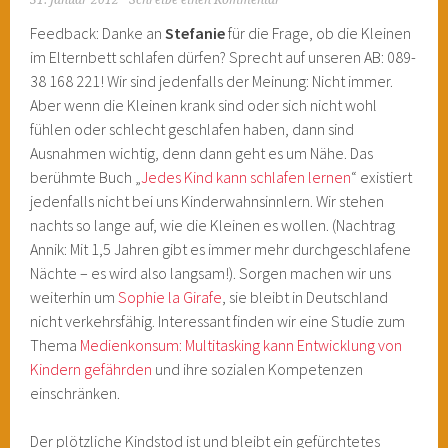
31. Januar 2012
Schreibe einen Kommentar
Feedback: Danke an
Stefanie
für die Frage, ob die Kleinen
im Elternbett schlafen dürfen? Sprecht auf unseren AB: 089-
38 168 221! Wir sind jedenfalls der Meinung: Nicht immer.
Aber wenn die Kleinen krank sind oder sich nicht wohl
fühlen oder schlecht geschlafen haben, dann sind
Ausnahmen wichtig, denn dann geht es um Nähe. Das
berühmte Buch „
Jedes Kind kann schlafen lernen
“ existiert
jedenfalls nicht bei uns Kinderwahnsinnlern. Wir stehen
nachts so lange auf, wie die Kleinen es wollen. (Nachtrag
Annik: Mit 1,5 Jahren gibt es immer mehr durchgeschlafene
Nächte – es wird also langsam!). Sorgen machen wir uns
weiterhin um
Sophie la Girafe
, sie bleibt in Deutschland
nicht verkehrsfähig. Interessant finden wir eine Studie zum
Thema
Medienkonsum: Multitasking kann Entwicklung von
Kindern gefährden
und ihre sozialen Kompetenzen
einschränken.
Der plötzliche Kindstod ist und bleibt ein gefürchtetes