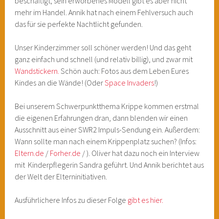
beschäftigt, sein erworbenes Modell gibt es aber nicht
mehr im Handel. Annik hat nach einem Fehlversuch auch
das für sie perfekte Nachtlicht gefunden.
Unser Kinderzimmer soll schöner werden! Und das geht
ganz einfach und schnell (und relativ billig), und zwar mit
Wandstickern.
Schön auch: Fotos aus dem Leben Eures
Kindes an die Wände! (Oder
Space Invaders
!)
Bei unserem Schwerpunktthema Krippe kommen erstmal
die eigenen Erfahrungen dran, dann blenden wir einen
Ausschnitt aus einer SWR2 Impuls-Sendung ein. Außerdem:
Wann sollte man nach einem Krippenplatz suchen? (Infos:
Eltern.de
/
Forher.de
/ ). Oliver hat dazu noch ein Interview
mit Kinderpflegerin Sandra geführt. Und Annik berichtet aus
der Welt der Elterninitiativen.
Ausführlichere Infos zu dieser Folge
gibt es hier.