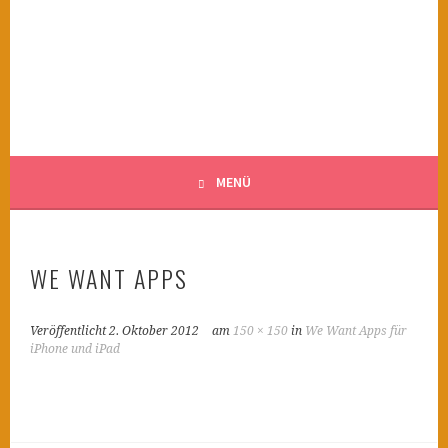
Springe
zum
KINDERWAHNSINN
Inhalt
FILMTIPPS FÜR ÄNGSTLICHE KINDER
MENÜ
WE WANT APPS
Veröffentlicht
2. Oktober 2012
am
150 × 150
in
We Want Apps für
iPhone und iPad