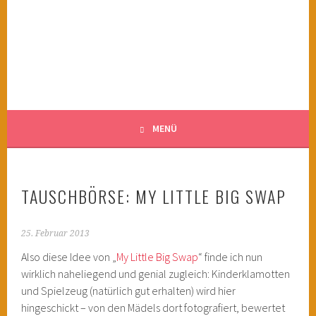
Springe
zum
KINDERWAHNSINN
Inhalt
FILMTIPPS FÜR ÄNGSTLICHE KINDER
MENÜ
TAUSCHBÖRSE: MY LITTLE BIG SWAP
25. Februar 2013
Also diese Idee von „
My Little Big Swap
“ finde ich nun
wirklich naheliegend und genial zugleich: Kinderklamotten
und Spielzeug (natürlich gut erhalten) wird hier
hingeschickt – von den Mädels dort fotografiert, bewertet