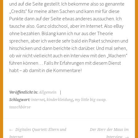
und auf die Seite gestellt. Ich bekomme also so genannte
„Credits“ für meine alten Sachen und kann mir für diese
Punkte dann auf der Seite etwas anderes aussuchen. Ich
tausche also. Ganz oldschool, aber im Internet. Also eBay
ohne bezahlen. Bislang kann ich nur aus der Theorie
sprechen, aber ich werde sehr bald ein Paket schnüren und
hinschicken und dann berichte ich darüber. Und mal sehen,
ob wir nicht vielleicht auch ein Interview mit den „Machern“
führen können… Falls Ihr Erfahrungen mit diesem Dienst
habt – ab damit in die Kommentare!
Veröffentlicht in:
Allgemein
|
Schlagwort:
internet
,
kinderkleidung
,
my little big swap.
tauschbörse
BEITRAGS-
Digitales Quartett: Eltern und
Der Herr der Maus im
NAVIGATION
Internet
Interview