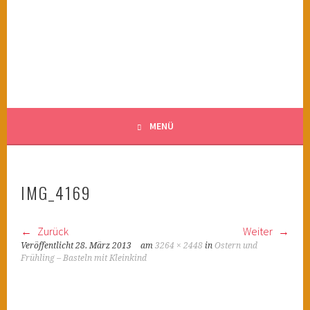
Springe
zum
KINDERWAHNSINN
Inhalt
FILMTIPPS FÜR ÄNGSTLICHE KINDER
MENÜ
IMG_4169
Zurück
Weiter
Veröffentlicht
28. März 2013
am
3264 × 2448
in
Ostern und
Frühling – Basteln mit Kleinkind