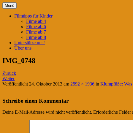
Springe
Menü
zum
Filmtipps für ängstliche Kinder
Kinderwahnsinn
Inhalt
Filmtipps für Kinder
Filme ab 4
Filme ab 6
Filme ab 7
Filme ab 8
Unterstütze uns!
Über uns
IMG_0748
Zurück
Weiter
Veröffentlicht
24. Oktober 2013
am
2592 × 1936
in
Klumpfüße: Was 
Schreibe einen Kommentar
Deine E-Mail-Adresse wird nicht veröffentlicht.
Erforderliche Felder 