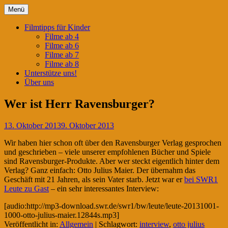
Springe
Menü
zum
Filmtipps für ängstliche Kinder
Kinderwahnsinn
Inhalt
Filmtipps für Kinder
Filme ab 4
Filme ab 6
Filme ab 7
Filme ab 8
Unterstütze uns!
Über uns
Wer ist Herr Ravensburger?
13. Oktober 2013
9. Oktober 2013
Wir haben hier schon oft über den Ravensburger Verlag gesprochen
und geschrieben – viele unserer empfohlenen Bücher und Spiele
sind Ravensburger-Produkte. Aber wer steckt eigentlich hinter dem
Verlag? Ganz einfach: Otto Julius Maier. Der übernahm das
Geschäft mit 21 Jahren, als sein Vater starb. Jetzt war er
bei SWR1
Leute zu Gast
– ein sehr interessantes Interview:
[audio:http://mp3-download.swr.de/swr1/bw/leute/leute-20131001-
1000-otto-julius-maier.12844s.mp3]
Veröffentlicht in:
Allgemein
|
Schlagwort:
interview
,
otto julius