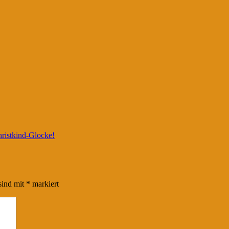
hristkind-Glocke!
sind mit
*
markiert