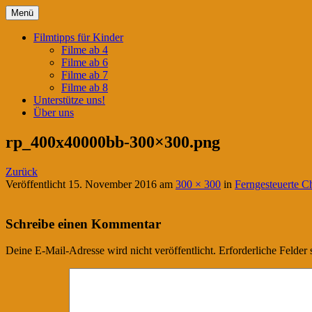
Springe
Menü
zum
Filmtipps für ängstliche Kinder
Kinderwahnsinn
Inhalt
Filmtipps für Kinder
Filme ab 4
Filme ab 6
Filme ab 7
Filme ab 8
Unterstütze uns!
Über uns
rp_400x40000bb-300×300.png
Zurück
Veröffentlicht
15. November 2016
am
300 × 300
in
Ferngesteuerte C
Schreibe einen Kommentar
Deine E-Mail-Adresse wird nicht veröffentlicht.
Erforderliche Felder 