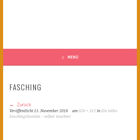
Springe
zum
KINDERWAHNSINN
Inhalt
FILMTIPPS FÜR ÄNGSTLICHE KINDER
MENÜ
FASCHING
Zurück
Veröffentlicht
15. November 2016
am
820 × 312
in
Ein tolles
Faschingskostüm – selber machen!