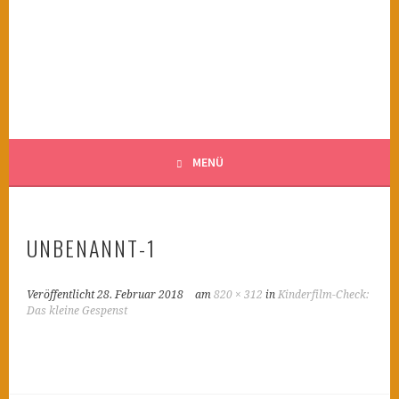
Springe
zum
KINDERWAHNSINN
Inhalt
FILMTIPPS FÜR ÄNGSTLICHE KINDER
MENÜ
UNBENANNT-1
Veröffentlicht
28. Februar 2018
am
820 × 312
in
Kinderfilm-Check:
Das kleine Gespenst