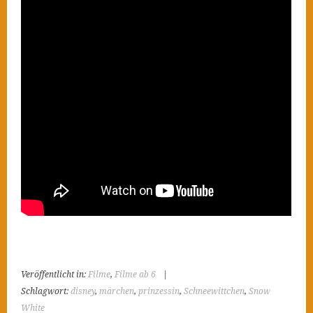
Veröffentlicht in:
Filme
,
Filme ab 6
|
Schlagwort:
disney
,
märchen
,
prinzessin
,
Schneewittchen
,
Snow
White