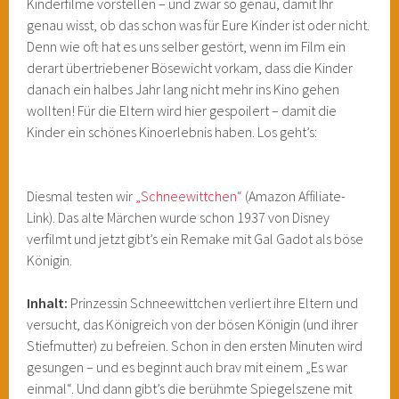
Kinderfilme vorstellen – und zwar so genau, damit Ihr
genau wisst, ob das schon was für Eure Kinder ist oder nicht.
Denn wie oft hat es uns selber gestört, wenn im Film ein
derart übertriebener Bösewicht vorkam, dass die Kinder
danach ein halbes Jahr lang nicht mehr ins Kino gehen
wollten! Für die Eltern wird hier gespoilert – damit die
Kinder ein schönes Kinoerlebnis haben. Los geht’s:
Diesmal testen wir
„Schneewittchen“
(Amazon Affiliate-
Link). Das alte Märchen wurde schon 1937 von Disney
verfilmt und jetzt gibt’s ein Remake mit Gal Gadot als böse
Königin.
Inhalt:
Prinzessin Schneewittchen verliert ihre Eltern und
versucht, das Königreich von der bösen Königin (und ihrer
Stiefmutter) zu befreien. Schon in den ersten Minuten wird
gesungen – und es beginnt auch brav mit einem „Es war
einmal“. Und dann gibt’s die berühmte Spiegelszene mit