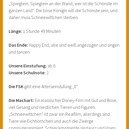
„Spieglein, Spieglein an der Wand, wer ist die Schönste im
ganzen Land“: Die böse Königin will die Schönste sein, und
daher muss Schneewittchen sterben.
Länge:
1 Stunde 49 Minuten
Das Ende:
Happy End, alle sind weiß angezogen und singen
und tanzen.
Unsere Einstufung:
ab 6
Unsere Schulnote:
2
Die FSK
gibt eine Alterseinstufung „0“.
Die Machart:
Ein klassischer Disney-Film mit Gut und Böse,
viel Gesang und niedlichen Tieren und Figuren.
„Schneewittchen“ ist zwar ein Realfilm, allerdings sind
Tiere wie Eichhörnchen und auch die Zwerge
computeranimiert. Schreckmomente sind kurz und lösen