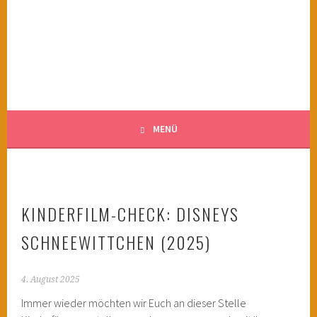
Springe
zum
KINDERWAHNSINN
Inhalt
FILMTIPPS FÜR ÄNGSTLICHE KINDER
MENÜ
KINDERFILM-CHECK: DISNEYS
SCHNEEWITTCHEN (2025)
4. August 2025
Immer wieder möchten wir Euch an dieser Stelle