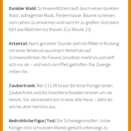
Dunkler Wald:
Schneewittchen läuft durch einen dunklen
Wald, aufregende Musik, Fledermäuse. Bäume scheinen
zum Leben zu erwachen und nach ihr zu greifen. Und dann
fällt das Mädchen ins Wasser. (Ca. Minute 23).
Attentat:
Nach gut einer Stunde zielt ein Ritter in Rüstung
mit einer Armbrust aus einem Hinterhalt auf
Schneewittchen. Ihr Freund Jonathan merkt es und wirft
sich vor sie – und wird vom Pfeil getroffen. Die Zwerge
retten ihn.
Zaubertrank:
Bei 1:11:00 braut die böse Königin einen
Zaubertrank und lila Gewitterschwaden kreisen um sie
herum. Sie verwandelt sich in eine alte Hexe – sieht als
solche aber harmlos aus.
Bedrohliche Figur/Tod:
Die Schwiegermutter / böse
Königin ist in schwarzen Mantel gehüllt unterwegs zu