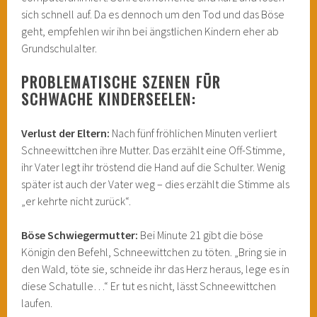
sich schnell auf. Da es dennoch um den Tod und das Böse
geht, empfehlen wir ihn bei ängstlichen Kindern eher ab
Grundschulalter.
PROBLEMATISCHE SZENEN FÜR
SCHWACHE KINDERSEELEN:
Verlust der Eltern:
Nach fünf fröhlichen Minuten verliert
Schneewittchen ihre Mutter. Das erzählt eine Off-Stimme,
ihr Vater legt ihr tröstend die Hand auf die Schulter. Wenig
später ist auch der Vater weg – dies erzählt die Stimme als
„er kehrte nicht zurück“.
Böse Schwiegermutter:
Bei Minute 21 gibt die böse
Königin den Befehl, Schneewittchen zu töten. „Bring sie in
den Wald, töte sie, schneide ihr das Herz heraus, lege es in
diese Schatulle…“ Er tut es nicht, lässt Schneewittchen
laufen.