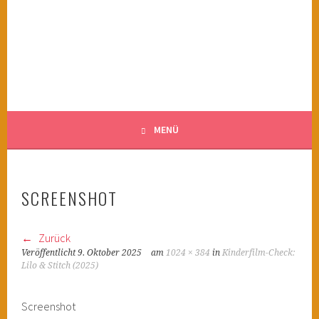
Springe
zum
KINDERWAHNSINN
Inhalt
FILMTIPPS FÜR ÄNGSTLICHE KINDER
MENÜ
SCREENSHOT
Zurück
Veröffentlicht
9. Oktober 2025
am
1024 × 384
in
Kinderfilm-Check:
Lilo & Stitch (2025)
Screenshot