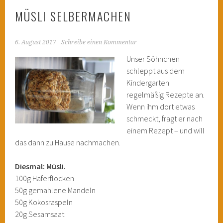
MÜSLI SELBERMACHEN
6. August 2017
Schreibe einen Kommentar
Unser Söhnchen
schleppt aus dem
Kindergarten
regelmäßig Rezepte an.
Wenn ihm dort etwas
schmeckt, fragt er nach
einem Rezept – und will
das dann zu Hause nachmachen.
Diesmal: Müsli.
100g Haferflocken
50g gemahlene Mandeln
50g Kokosraspeln
20g Sesamsaat