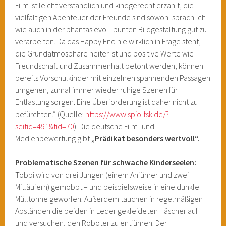
Film ist leicht verständlich und kindgerecht erzählt, die
vielfältigen Abenteuer der Freunde sind sowohl sprachlich
wie auch in der phantasievoll-bunten Bildgestaltung gut zu
verarbeiten. Da das Happy End nie wirklich in Frage steht,
die Grundatmosphäre heiter ist und positive Werte wie
Freundschaft und Zusammenhalt betont werden, können
bereits Vorschulkinder mit einzelnen spannenden Passagen
umgehen, zumal immer wieder ruhige Szenen für
Entlastung sorgen. Eine Überforderung ist daher nicht zu
befürchten.“ (Quelle:
https://www.spio-fsk.de/?
seitid=491&tid=70
). Die deutsche Film- und
Medienbewertung gibt
„Prädikat besonders wertvoll“.
Problematische Szenen für schwache Kinderseelen:
Tobbi wird von drei Jungen (einem Anführer und zwei
Mitläufern) gemobbt – und beispielsweise in eine dunkle
Mülltonne geworfen. Außerdem tauchen in regelmäßigen
Abständen die beiden in Leder gekleideten Häscher auf
und versuchen, den Roboter zu entführen. Der