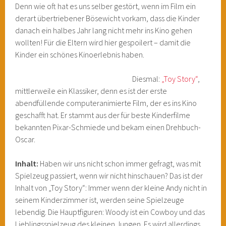
Denn wie oft hat es uns selber gestört, wenn im Film ein
derart übertriebener Bösewicht vorkam, dass die Kinder
danach ein halbes Jahr lang nicht mehr ins Kino gehen
wollten! Für die Eltern wird hier gespoilert – damit die
Kinder ein schönes Kinoerlebnis haben.
Diesmal:
„Toy Story“
,
mittlerweile ein Klassiker, denn es ist der erste
abendfüllende computeranimierte Film, der es ins Kino
geschafft hat. Er stammt aus der für beste Kinderfilme
bekannten Pixar-Schmiede und bekam einen Drehbuch-
Oscar.
Inhalt:
Haben wir uns nicht schon immer gefragt, was mit
Spielzeug passiert, wenn wir nicht hinschauen? Das ist der
Inhalt von „Toy Story“: Immer wenn der kleine Andy nicht in
seinem Kinderzimmer ist, werden seine Spielzeuge
lebendig. Die Hauptfiguren: Woody ist ein Cowboy und das
Lieblingsspielzeug des kleinen Jungen. Es wird allerdings