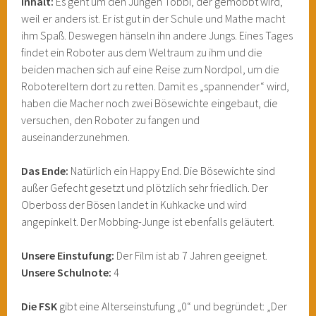
Inhalt:
Es geht um den Jungen Tobbi, der gemobbt wird,
weil er anders ist. Er ist gut in der Schule und Mathe macht
ihm Spaß. Deswegen hänseln ihn andere Jungs. Eines Tages
findet ein Roboter aus dem Weltraum zu ihm und die
beiden machen sich auf eine Reise zum Nordpol, um die
Robotereltern dort zu retten. Damit es „spannender“ wird,
haben die Macher noch zwei Bösewichte eingebaut, die
versuchen, den Roboter zu fangen und
auseinanderzunehmen.
Das Ende:
Natürlich ein Happy End. Die Bösewichte sind
außer Gefecht gesetzt und plötzlich sehr friedlich. Der
Oberboss der Bösen landet in Kuhkacke und wird
angepinkelt. Der Mobbing-Junge ist ebenfalls geläutert.
Unsere Einstufung:
Der Film ist ab 7 Jahren geeignet.
Unsere Schulnote:
4
Die FSK
gibt eine Alterseinstufung „0“ und begründet: „Der