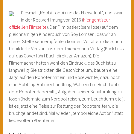
Diesmal: „Robbi Tobbi und das Fliewatüüt“, und zwar
in der Realverfilmung von 2016 (
hier geht’s zur
offiziellen Filmseite
). Der Film basiert (sehr lose) auf dem
gleichnamigen Kinderbuch von Boy Lornsen, das wir an
dieser Stelle sehr empfehlen können. Vor allem die schön
bebilderte Version aus dem Thienemann-Verlag (Klick links
auf das Cover führt Euch direkt zu Amazon). Die
Filmemacher hatten wohl den Eindruck, das Buch ist zu
langweilig: Sie strickten die Geschichte um, bauten eine
Jagd auf den Roboter mit ein und Bösewichte, dazu noch
eine Mobbing-Rahmenhandlung. Während im Buch Tobbi
dem Roboter dabei hilft, Aufgaben seiner Schulprüfung zu
lösen (indem sie zum Nordpol reisen, zum Leuchtturm etc.),
ist es jetzt eine Reise zur Rettung der Robotereltern, die
bruchgelandet sind. Mal wieder „temporeiche Action“ statt
liebevollem Abenteuer.