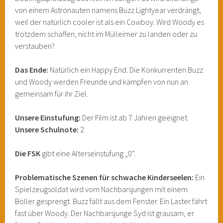
von einem Astronauten namens Buzz Lightyear verdrängt,
weil der natürlich cooler ist als ein Cowboy. Wird Woody es
trotzdem schaffen, nicht im Mülleimer zu landen oder zu
verstauben?
Das Ende:
Natürlich ein Happy End. Die Konkurrenten Buzz
und Woody werden Freunde und kämpfen von nun an
gemeinsam für ihr Ziel.
Unsere Einstufung:
Der Film ist ab 7 Jahren geeignet.
Unsere Schulnote:
2
Die FSK
gibt eine Alterseinstufung „0“.
Problematische Szenen für schwache Kinderseelen:
Ein
Spielzeugsoldat wird vom Nachbarsjungen mit einem
Böller gesprengt. Buzz fällt aus dem Fenster. Ein Laster fährt
fast über Woody. Der Nachbarsjunge Syd ist grausam, er