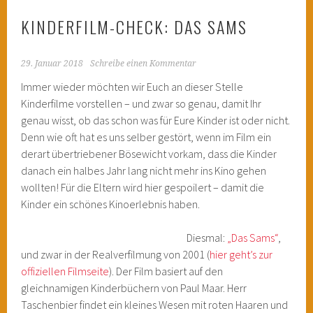
KINDERFILM-CHECK: DAS SAMS
29. Januar 2018
Schreibe einen Kommentar
Immer wieder möchten wir Euch an dieser Stelle
Kinderfilme vorstellen – und zwar so genau, damit Ihr
genau wisst, ob das schon was für Eure Kinder ist oder nicht.
Denn wie oft hat es uns selber gestört, wenn im Film ein
derart übertriebener Bösewicht vorkam, dass die Kinder
danach ein halbes Jahr lang nicht mehr ins Kino gehen
wollten! Für die Eltern wird hier gespoilert – damit die
Kinder ein schönes Kinoerlebnis haben.
Diesmal:
„Das Sams“
,
und zwar in der Realverfilmung von 2001 (
hier geht’s zur
offiziellen Filmseite
). Der Film basiert auf den
gleichnamigen Kinderbüchern von Paul Maar. Herr
Taschenbier findet ein kleines Wesen mit roten Haaren und