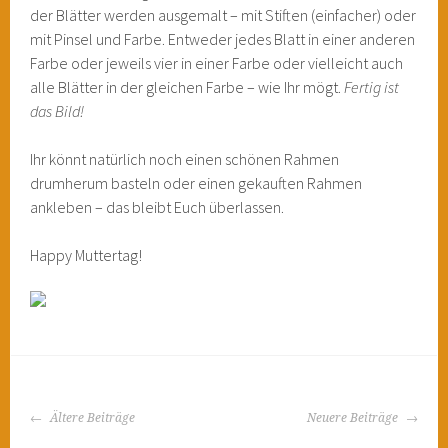
der Blätter werden ausgemalt – mit Stiften (einfacher) oder
mit Pinsel und Farbe. Entweder jedes Blatt in einer anderen
Farbe oder jeweils vier in einer Farbe oder vielleicht auch
alle Blätter in der gleichen Farbe – wie Ihr mögt.
Fertig ist
das Bild!
Ihr könnt natürlich noch einen schönen Rahmen
drumherum basteln oder einen gekauften Rahmen
ankleben – das bleibt Euch überlassen.
Happy Muttertag!
BEITRAGS-
Ältere Beiträge
Neuere Beiträge
NAVIGATION