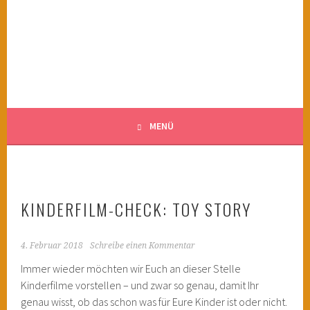
Springe
zum
KINDERWAHNSINN
Inhalt
FILMTIPPS FÜR ÄNGSTLICHE KINDER
MENÜ
KINDERFILM-CHECK: TOY STORY
4. Februar 2018
Schreibe einen Kommentar
Immer wieder möchten wir Euch an dieser Stelle
Kinderfilme vorstellen – und zwar so genau, damit Ihr
genau wisst, ob das schon was für Eure Kinder ist oder nicht.