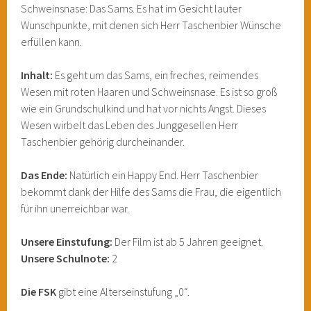
Schweinsnase: Das Sams. Es hat im Gesicht lauter
Wunschpunkte, mit denen sich Herr Taschenbier Wünsche
erfüllen kann.
Inhalt:
Es geht um das Sams, ein freches, reimendes
Wesen mit roten Haaren und Schweinsnase. Es ist so groß
wie ein Grundschulkind und hat vor nichts Angst. Dieses
Wesen wirbelt das Leben des Junggesellen Herr
Taschenbier gehörig durcheinander.
Das Ende:
Natürlich ein Happy End. Herr Taschenbier
bekommt dank der Hilfe des Sams die Frau, die eigentlich
für ihn unerreichbar war.
Unsere Einstufung:
Der Film ist ab 5 Jahren geeignet.
Unsere Schulnote:
2
Die FSK
gibt eine Alterseinstufung „0“.