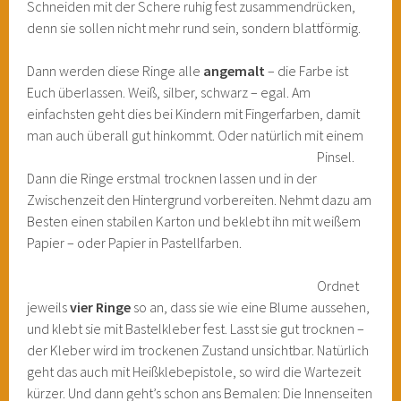
Schneiden mit der Schere ruhig fest zusammendrücken,
denn sie sollen nicht mehr rund sein, sondern blattförmig.
Dann werden diese Ringe alle
angemalt
– die Farbe ist
Euch überlassen. Weiß, silber, schwarz – egal. Am
einfachsten geht dies bei Kindern mit Fingerfarben, damit
man auch überall gut hinkommt.
Oder natürlich mit einem
Pinsel.
Dann die Ringe erstmal trocknen lassen und in der
Zwischenzeit den Hintergrund vorbereiten. Nehmt dazu am
Besten einen stabilen Karton und beklebt ihn mit weißem
Papier – oder Papier in Pastellfarben.
Ordnet
jeweils
vier Ringe
so an, dass sie wie eine Blume aussehen,
und klebt sie mit Bastelkleber fest. Lasst sie gut trocknen –
der Kleber wird im trockenen Zustand unsichtbar. Natürlich
geht das auch mit Heißklebepistole, so wird die Wartezeit
kürzer. Und dann geht’s schon ans Bemalen: Die Innenseiten