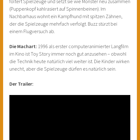
foltert Spielzeuge und setzt sie wie Monster neu zusammen
(Puppenkopf kahlrasiert auf Spinnenbeinen). Im
Nachbarhaus wohnt ein Kampfhund mit spitzen Zähnen,
der die Spielzeuge mehrfach verfolgt. Buzz stürzt bei
einem Flugversuch ab.
Die Machart:
1996 als erster computeranimierter Langfilm
im Kino ist Toy Story immer noch gut anzusehen – obwohl
die Technik heute natürlich viel weiter ist. Die Kinder wirken
unecht, aber die Spielzeuge dürfen es natürlich sein.
Der Trailer: