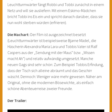
Leuchtturmwärter fängt Robbi und Tobbi zunächst in einem
Netz und will sie ausliefern. Mit einem Eskimo-Mädchen
bricht Tobbi ins Eis ein und spricht danach darüber, dass sie
nun wohl sterben würden (erfrieren).
Die Machart:
Der Film ist ausgezeichnet besetzt
(Leuchtturmwärter ist beispielsweise Bjarne Mädel, die
Häscherin Alexandra Maria Lara und Tobbis Vater ist Ralf
Caspers aus der „Sendung mit der Maus“ bzw. „Wissen
macht Ah“) und relativ aufwändig umgesetzt. Manche
neuen Gags sind sehr schön: Zum Beispiel Tobbis Erfindung,
dass der Tisch sich alleine abräumt und das Geschirr
wäscht. Dennoch: Weniger wäre mehr gewesen. Näher am
Original, ohne die modernen Bösewichte, als einfach
schöne Abenteuerreise zweier Freunde.
Der Trailer: