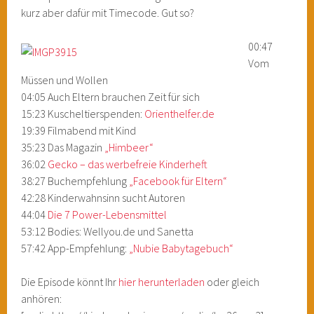
kurz aber dafür mit Timecode. Gut so?
00:47
Vom
Müssen und Wollen
04:05 Auch Eltern brauchen Zeit für sich
15:23 Kuscheltierspenden:
Orienthelfer.de
19:39 Filmabend mit Kind
35:23 Das Magazin
„Himbeer“
36:02
Gecko – das werbefreie Kinderheft
38:27 Buchempfehlung
„Facebook für Eltern“
42:28 Kinderwahnsinn sucht Autoren
44:04
Die 7 Power-Lebensmittel
53:12 Bodies: Wellyou.de und Sanetta
57:42 App-Empfehlung:
„Nubie Babytagebuch“
Die Episode könnt Ihr
hier herunterladen
oder gleich
anhören: