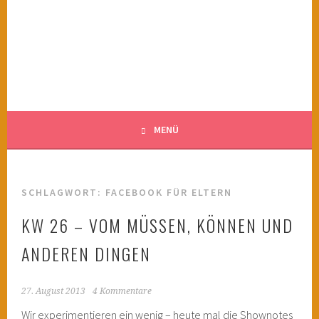
Springe
zum
KINDERWAHNSINN
Inhalt
FILMTIPPS FÜR ÄNGSTLICHE KINDER
MENÜ
SCHLAGWORT:
FACEBOOK FÜR ELTERN
KW 26 – VOM MÜSSEN, KÖNNEN UND
ANDEREN DINGEN
27. August 2013
4 Kommentare
Wir experimentieren ein wenig – heute mal die Shownotes