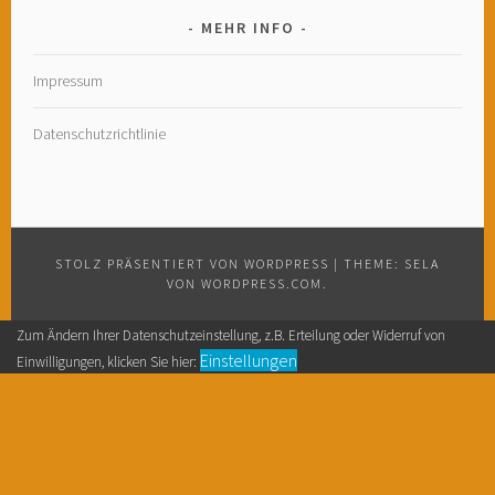
MEHR INFO
Impressum
Datenschutzrichtlinie
STOLZ PRÄSENTIERT VON WORDPRESS
|
THEME: SELA
VON
WORDPRESS.COM
.
Zum Ändern Ihrer Datenschutzeinstellung, z.B. Erteilung oder Widerruf von
Einstellungen
Einwilligungen, klicken Sie hier: