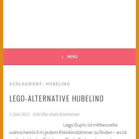
Springe
zum
KINDERWAHNSINN
Inhalt
FILMTIPPS FÜR ÄNGSTLICHE KINDER
MENÜ
SCHLAGWORT:
HUBELINO
LEGO-ALTERNATIVE HUBELINO
1. Juni 2012
Schreibe einen Kommentar
Lego Duplo ist mittlerweile
wahrscheinlich in jedem Kleinkindzimmer zu finden – es ist