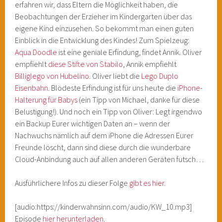
erfahren wir, dass Eltern die Möglichkeit haben, die
Beobachtungen der Erzieher im Kindergarten über das
eigene Kind einzusehen. So bekommt man einen guten
Einblick in die Entwicklung des Kindes! Zum Spielzeug:
Aqua Doodle
ist eine geniale Erfindung, findet Annik. Oliver
empfiehlt
diese Stifte von Stabilo
, Annik empfiehlt
Billiglego von Hubelino
. Oliver liebt die
Lego Duplo
Eisenbahn
. Blödeste Erfindung ist für uns heute die
iPhone-
Halterung für Babys
(ein Tipp von Michael, danke für diese
Belustigung!). Und noch ein Tipp von Oliver: Legt irgendwo
ein Backup Eurer wichtigen Daten an – wenn der
Nachwuchs nämlich auf dem iPhone die Adressen Eurer
Freunde löscht, dann sind diese durch die wunderbare
Cloud-Anbindung auch auf allen anderen Geräten futsch…
Ausführlichere Infos zu dieser Folge
gibt es hier
.
[audio:https://kinderwahnsinn.com/audio/KW_10.mp3]
Episode
hier herunterladen
.