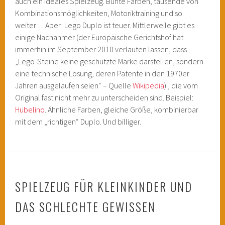
auch ein ideales Spielzeug. Bunte Farben, tausende von
Kombinationsmöglichkeiten, Motoriktraining und so
weiter… Aber: Lego Duplo ist teuer. Mittlerweile gibt es
einige Nachahmer (der Europäische Gerichtshof hat
immerhin im September 2010 verlauten lassen, dass
„Lego-Steine keine geschützte Marke darstellen, sondern
eine technische Lösung, deren Patente in den 1970er
Jahren ausgelaufen seien“ – Quelle
Wikipedia
) , die vom
Original fast nicht mehr zu unterscheiden sind. Beispiel:
Hubelino
. Ähnliche Farben, gleiche Größe, kombinierbar
mit dem „richtigen“ Duplo. Und billiger.
SPIELZEUG FÜR KLEINKINDER UND
DAS SCHLECHTE GEWISSEN