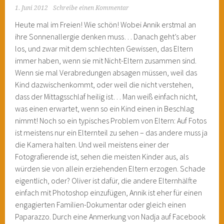
1. Juni 2012
Schreibe einen Kommentar
Heute mal im Freien! Wie schön! Wobei Annik erstmal an
ihre Sonnenallergie denken muss… Danach geht’s aber
los, und zwar mit dem schlechten Gewissen, das Eltern
immer haben, wenn sie mit Nicht-Eltern zusammen sind.
Wenn sie mal Verabredungen absagen müssen, weil das
Kind dazwischenkommt, oder weil die nicht verstehen,
dass der Mittagsschlaf heilig ist… Man weiß einfach nicht,
was einen erwartet, wenn so ein Kind einen in Beschlag
nimmt! Noch so ein typisches Problem von Eltern: Auf Fotos
ist meistens nur ein Elternteil zu sehen – das andere muss ja
die Kamera halten. Und weil meistens einer der
Fotografierende ist, sehen die meisten Kinder aus, als
würden sie von allein erziehenden Eltern erzogen. Schade
eigentlich, oder? Oliver ist dafür, die andere Elternhälfte
einfach mit Photoshop einzufügen, Annik ist eher für einen
engagierten Familien-Dokumentar oder gleich einen
Paparazzo. Durch eine Anmerkung von Nadja auf Facebook