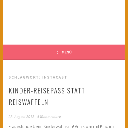
Springe
zum
KINDERWAHNSINN
Inhalt
FILMTIPPS FÜR ÄNGSTLICHE KINDER
MENÜ
SCHLAGWORT:
INSTACAST
KINDER-REISEPASS STATT
REISWAFFELN
28. August 2012
4 Kommentare
Fragestunde beim Kinderwahnsinn! Annik war mit Kind im