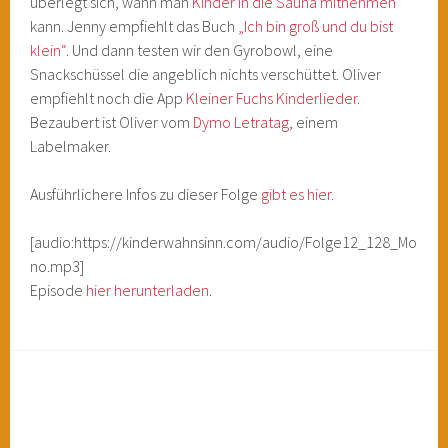
überlegt sich, wann man
Kinder in die Sauna mitnehmen
kann. Jenny empfiehlt das Buch
„Ich bin groß und du bist
klein“
. Und dann testen wir den Gyrobowl, eine
Snackschüssel die angeblich nichts verschüttet. Oliver
empfiehlt noch die App
Kleiner Fuchs Kinderlieder
.
Bezaubert ist Oliver vom
Dymo Letratag
, einem
Labelmaker.
Ausführlichere Infos zu dieser Folge
gibt es hier.
[audio:https://kinderwahnsinn.com/audio/Folge12_128_Mo
no.mp3]
Episode
hier herunterladen
.