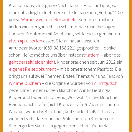
Krankenhaus, eine ganze Nacht lang… Habt Ihr Tipps, was
man unbedingt mitnehmen sollte für so einen „Ausflug“? Die
große
Warnung vor den Reiswaffeln
. Kernlose Trauben
finden wir aber gar nicht so schlimm, wie manche sagen.
Und wer Probleme mit Äpfeln hat, sollte die so genannten
alten Apfelsorten
essen. Stefan hat auf unseren
Anrufbeantworter (089-38 168 221) gesprochen – danke
schön! Heiko möchte uns über Instacast
flattern
– aber das
geht derzeit leider nicht
. Kinder brauchen seit Juni 2012 ein
eigenes Reisedokument
– mit biometrischem Passfoto. Ela
bringt uns auf zwei Themen. Erstes Thema: Wir sind Fans von
Wimmelbüchern
– die Originale wurden von
Ali Mitgutsch
gezeichnet, einem urigen Münchner. Anniks Lieblings-
Kinderbuchladen ist übrigens „Wortwahl“ in der Münchner
Reichenbachstraße (nicht Klenzestraße!). Zweites Thema:
Was tun, wenn das Kind haut, kratzt oder beißt? Theresa
wundert sich, dass manche Praktikanten in Krippen und
Kindergärten skeptisch gegenüber stehen. Michaela