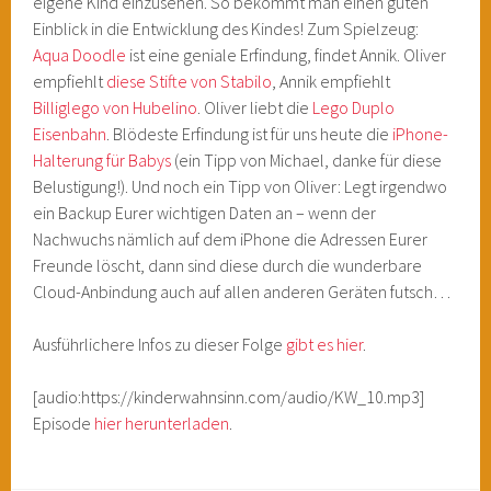
eigene Kind einzusehen. So bekommt man einen guten
Einblick in die Entwicklung des Kindes! Zum Spielzeug:
Aqua Doodle
ist eine geniale Erfindung, findet Annik. Oliver
empfiehlt
diese Stifte von Stabilo
, Annik empfiehlt
Billiglego von Hubelino
. Oliver liebt die
Lego Duplo
Eisenbahn
. Blödeste Erfindung ist für uns heute die
iPhone-
Halterung für Babys
(ein Tipp von Michael, danke für diese
Belustigung!). Und noch ein Tipp von Oliver: Legt irgendwo
ein Backup Eurer wichtigen Daten an – wenn der
Nachwuchs nämlich auf dem iPhone die Adressen Eurer
Freunde löscht, dann sind diese durch die wunderbare
Cloud-Anbindung auch auf allen anderen Geräten futsch…
Ausführlichere Infos zu dieser Folge
gibt es hier
.
[audio:https://kinderwahnsinn.com/audio/KW_10.mp3]
Episode
hier herunterladen
.