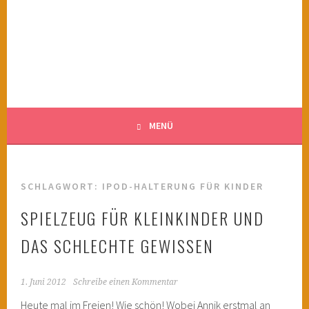
Springe
zum
KINDERWAHNSINN
Inhalt
FILMTIPPS FÜR ÄNGSTLICHE KINDER
MENÜ
SCHLAGWORT:
IPOD-HALTERUNG FÜR KINDER
SPIELZEUG FÜR KLEINKINDER UND
DAS SCHLECHTE GEWISSEN
1. Juni 2012
Schreibe einen Kommentar
Heute mal im Freien! Wie schön! Wobei Annik erstmal an