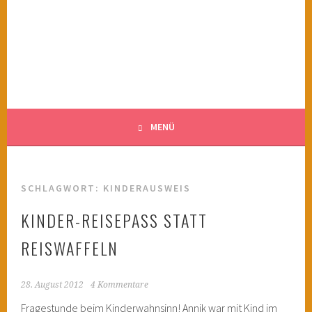
Springe
zum
KINDERWAHNSINN
Inhalt
FILMTIPPS FÜR ÄNGSTLICHE KINDER
MENÜ
SCHLAGWORT:
KINDERAUSWEIS
KINDER-REISEPASS STATT
REISWAFFELN
28. August 2012
4 Kommentare
Fragestunde beim Kinderwahnsinn! Annik war mit Kind im