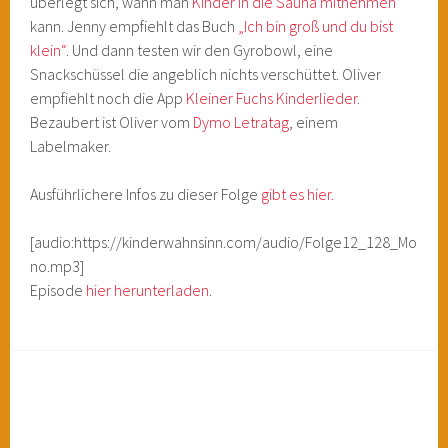
überlegt sich, wann man
Kinder in die Sauna mitnehmen
kann. Jenny empfiehlt das Buch
„Ich bin groß und du bist
klein“
. Und dann testen wir den Gyrobowl, eine
Snackschüssel die angeblich nichts verschüttet. Oliver
empfiehlt noch die App
Kleiner Fuchs Kinderlieder
.
Bezaubert ist Oliver vom
Dymo Letratag
, einem
Labelmaker.
Ausführlichere Infos zu dieser Folge
gibt es hier.
[audio:https://kinderwahnsinn.com/audio/Folge12_128_Mo
no.mp3]
Episode
hier herunterladen
.