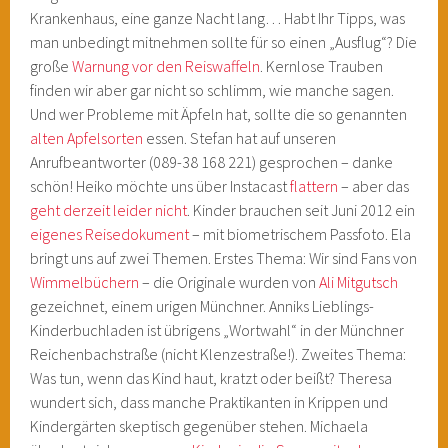
Krankenhaus, eine ganze Nacht lang… Habt Ihr Tipps, was
man unbedingt mitnehmen sollte für so einen „Ausflug“? Die
große
Warnung vor den Reiswaffeln
. Kernlose Trauben
finden wir aber gar nicht so schlimm, wie manche sagen.
Und wer Probleme mit Äpfeln hat, sollte die so genannten
alten Apfelsorten
essen. Stefan hat auf unseren
Anrufbeantworter (089-38 168 221) gesprochen – danke
schön! Heiko möchte uns über Instacast
flattern
– aber das
geht derzeit leider nicht
. Kinder brauchen seit Juni 2012 ein
eigenes Reisedokument
– mit biometrischem Passfoto. Ela
bringt uns auf zwei Themen. Erstes Thema: Wir sind Fans von
Wimmelbüchern
– die Originale wurden von
Ali Mitgutsch
gezeichnet, einem urigen Münchner. Anniks Lieblings-
Kinderbuchladen ist übrigens „Wortwahl“ in der Münchner
Reichenbachstraße (nicht Klenzestraße!). Zweites Thema:
Was tun, wenn das Kind haut, kratzt oder beißt? Theresa
wundert sich, dass manche Praktikanten in Krippen und
Kindergärten skeptisch gegenüber stehen. Michaela