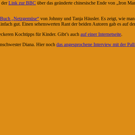
h der
Link zur BBC
über das geänderte chinesische Ende von „Iron Ma
 Buch „Netzgemüse“
von Johnny und Tanja Häusler. Es zeigt, wie man
fach gut. Einen sehenswerten Rant der beiden Autoren gab es auf der
eckeren Kochtipps für Kinder. Gibt’s auch
auf einer Internetseite
.
enschwester Diana. Hier noch
das angesprochene Interview mit der Pal