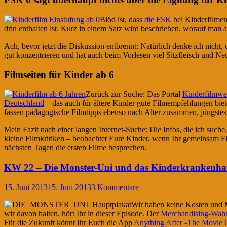
Blöd ist, dass
die FSK
bei Kinderfilmen
drin enthalten ist. Kurz in einem Satz wird beschrieben, worauf man ac
Ach, bevor jetzt die Diskussion entbrennt: Natürlich denke ich nicht, 
gut konzentrieren und hat auch beim Vorlesen viel Sitzfleisch und Neu
Filmseiten für Kinder ab 6
Zurück zur Suche: Das Portal
Kinderfilmwe
Deutschland
– das auch für ältere Kinder gute Filmempfehlungen biet
fassen pädagogische Filmtipps ebenso nach Alter zusammen, jüngstes A
Mein Fazit nach einer langen Internet-Suche: Die Infos, die ich such
kleine Filmkritiken – beobachtet Eure Kinder, wenn Ihr gemeinsam Fi
nächsten Tagen die ersten Filme besprechen.
KW 22 – Die Monster-Uni und das Kinderkrankenha
15. Juni 2013
15. Juni 2013
3 Kommentare
Wir haben keine Kosten und 
wir davon halten, hört Ihr in dieser Episode. Der
Merchandising-Wah
Für die Zukunft könnt Ihr Euch die App
Anything After -The Movie 