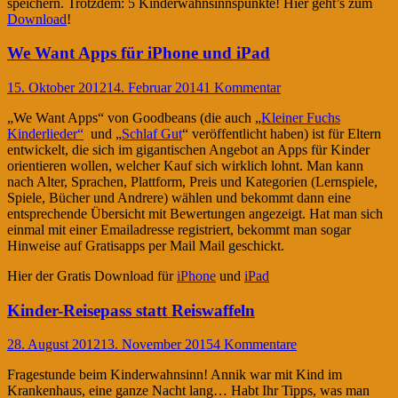
speichern. Trotzdem: 5 Kinderwahnsinnspunkte! Hier geht’s zum
Download
!
We Want Apps für iPhone und iPad
15. Oktober 2012
14. Februar 2014
1 Kommentar
„We Want Apps“ von Goodbeans (die auch „
Kleiner Fuchs
Kinderlieder“
und „
Schlaf Gut
“ veröffentlicht haben) ist für Eltern
entwickelt, die sich im gigantischen Angebot an Apps für Kinder
orientieren wollen, welcher Kauf sich wirklich lohnt. Man kann
nach Alter, Sprachen, Plattform, Preis und Kategorien (Lernspiele,
Spiele, Bücher und Andrere) wählen und bekommt dann eine
entsprechende Übersicht mit Bewertungen angezeigt. Hat man sich
einmal mit einer Emailadresse registriert, bekommt man sogar
Hinweise auf Gratisapps per Mail Mail geschickt.
Hier der Gratis Download für
iPhone
und
iPad
Kinder-Reisepass statt Reiswaffeln
28. August 2012
13. November 2015
4 Kommentare
Fragestunde beim Kinderwahnsinn! Annik war mit Kind im
Krankenhaus, eine ganze Nacht lang… Habt Ihr Tipps, was man