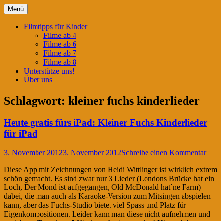
Springe
Menü
zum
Filmtipps für ängstliche Kinder
Kinderwahnsinn
Inhalt
Filmtipps für Kinder
Filme ab 4
Filme ab 6
Filme ab 7
Filme ab 8
Unterstütze uns!
Über uns
Schlagwort:
kleiner fuchs kinderlieder
Heute gratis fürs iPad: Kleiner Fuchs Kinderlieder
für iPad
3. November 2012
3. November 2012
Schreibe einen Kommentar
Diese App mit Zeichnungen von Heidi Wittlinger ist wirklich extrem
schön gemacht. Es sind zwar nur 3 Lieder (Londons Brücke hat ein
Loch, Der Mond ist aufgegangen, Old McDonald hat´ne Farm)
dabei, die man auch als Karaoke-Version zum Mitsingen abspielen
kann, aber das Fuchs-Studio bietet viel Spass und Platz für
Eigenkompositionen. Leider kann man diese nicht aufnehmen und