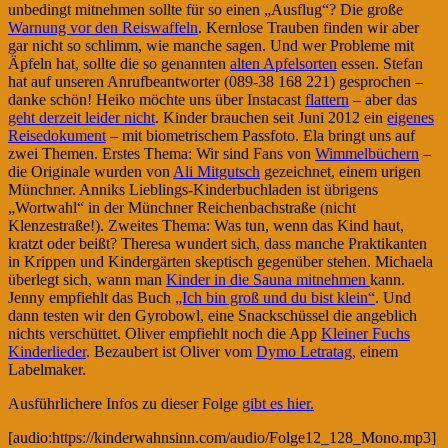
unbedingt mitnehmen sollte für so einen „Ausflug“? Die große
Warnung vor den Reiswaffeln
. Kernlose Trauben finden wir aber
gar nicht so schlimm, wie manche sagen. Und wer Probleme mit
Äpfeln hat, sollte die so genannten
alten Apfelsorten
essen. Stefan
hat auf unseren Anrufbeantworter (089-38 168 221) gesprochen –
danke schön! Heiko möchte uns über Instacast
flattern
– aber das
geht derzeit leider nicht
. Kinder brauchen seit Juni 2012 ein
eigenes
Reisedokument
– mit biometrischem Passfoto. Ela bringt uns auf
zwei Themen. Erstes Thema: Wir sind Fans von
Wimmelbüchern
–
die Originale wurden von
Ali Mitgutsch
gezeichnet, einem urigen
Münchner. Anniks Lieblings-Kinderbuchladen ist übrigens
„Wortwahl“ in der Münchner Reichenbachstraße (nicht
Klenzestraße!). Zweites Thema: Was tun, wenn das Kind haut,
kratzt oder beißt? Theresa wundert sich, dass manche Praktikanten
in Krippen und Kindergärten skeptisch gegenüber stehen. Michaela
überlegt sich, wann man
Kinder in die Sauna mitnehmen
kann.
Jenny empfiehlt das Buch
„Ich bin groß und du bist klein“
. Und
dann testen wir den Gyrobowl, eine Snackschüssel die angeblich
nichts verschüttet. Oliver empfiehlt noch die App
Kleiner Fuchs
Kinderlieder
. Bezaubert ist Oliver vom
Dymo Letratag
, einem
Labelmaker.
Ausführlichere Infos zu dieser Folge
gibt es hier.
[audio:https://kinderwahnsinn.com/audio/Folge12_128_Mono.mp3]