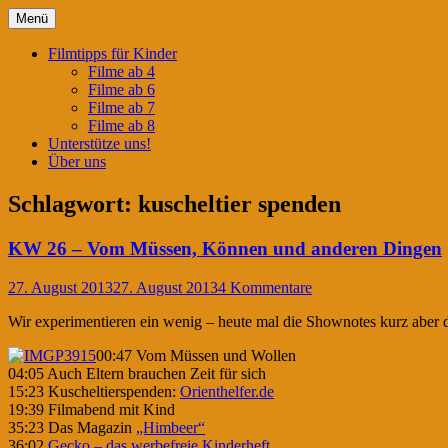
Springe
Menü
zum
Filmtipps für ängstliche Kinder
Kinderwahnsinn
Inhalt
Filmtipps für Kinder
Filme ab 4
Filme ab 6
Filme ab 7
Filme ab 8
Unterstütze uns!
Über uns
Schlagwort:
kuscheltier spenden
KW 26 – Vom Müssen, Können und anderen Dingen
27. August 2013
27. August 2013
4 Kommentare
Wir experimentieren ein wenig – heute mal die Shownotes kurz aber 
00:47 Vom Müssen und Wollen
04:05 Auch Eltern brauchen Zeit für sich
15:23 Kuscheltierspenden:
Orienthelfer.de
19:39 Filmabend mit Kind
35:23 Das Magazin
„Himbeer“
36:02
Gecko – das werbefreie Kinderheft