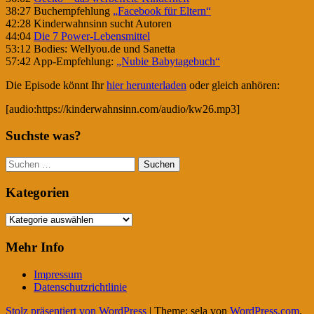
38:27 Buchempfehlung
„Facebook für Eltern“
42:28 Kinderwahnsinn sucht Autoren
44:04
Die 7 Power-Lebensmittel
53:12 Bodies: Wellyou.de und Sanetta
57:42 App-Empfehlung:
„Nubie Babytagebuch“
Die Episode könnt Ihr
hier herunterladen
oder gleich anhören:
[audio:https://kinderwahnsinn.com/audio/kw26.mp3]
Suchste was?
Suchen
nach:
Kategorien
Kategorien
Mehr Info
Impressum
Datenschutzrichtlinie
Stolz präsentiert von WordPress
|
Theme: sela von
WordPress.com
.