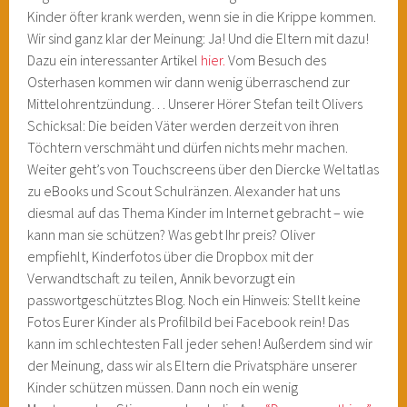
Kinder öfter krank werden, wenn sie in die Krippe kommen.
Wir sind ganz klar der Meinung: Ja! Und die Eltern mit dazu!
Dazu ein interessanter Artikel
hier.
Vom Besuch des
Osterhasen kommen wir dann wenig überraschend zur
Mittelohrentzündung… Unserer Hörer Stefan teilt Olivers
Schicksal: Die beiden Väter werden derzeit von ihren
Töchtern verschmäht und dürfen nichts mehr machen.
Weiter geht’s von Touchscreens über den Diercke Weltatlas
zu eBooks und Scout Schulränzen. Alexander hat uns
diesmal auf das Thema Kinder im Internet gebracht – wie
kann man sie schützen? Was gebt Ihr preis? Oliver
empfiehlt, Kinderfotos über die Dropbox mit der
Verwandtschaft zu teilen, Annik bevorzugt ein
passwortgeschütztes Blog. Noch ein Hinweis: Stellt keine
Fotos Eurer Kinder als Profilbild bei Facebook rein! Das
kann im schlechtesten Fall jeder sehen! Außerdem sind wir
der Meinung, dass wir als Eltern die Privatsphäre unserer
Kinder schützen müssen. Dann noch ein wenig