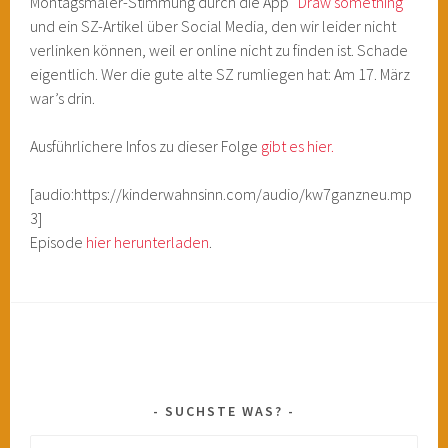
Montagsmaler-Stimmung durch die App
“Draw something”
und ein SZ-Artikel über Social Media, den wir leider nicht
verlinken können, weil er online nicht zu finden ist. Schade
eigentlich. Wer die gute alte SZ rumliegen hat: Am 17. März
war’s drin.
Ausführlichere Infos zu dieser Folge
gibt es hier.
[audio:https://kinderwahnsinn.com/audio/kw7ganzneu.mp
3]
Episode
hier herunterladen
.
SUCHSTE WAS?
Suchen