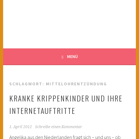
Springe
zum
KINDERWAHNSINN
Inhalt
FILMTIPPS FÜR ÄNGSTLICHE KINDER
MENÜ
SCHLAGWORT:
MITTELOHRENTZÜNDUNG
KRANKE KRIPPENKINDER UND IHRE
INTERNETAUFTRITTE
1. April 2012
Schreibe einen Kommentar
Angelika aus den Niederlanden fragt sich – und uns – ob