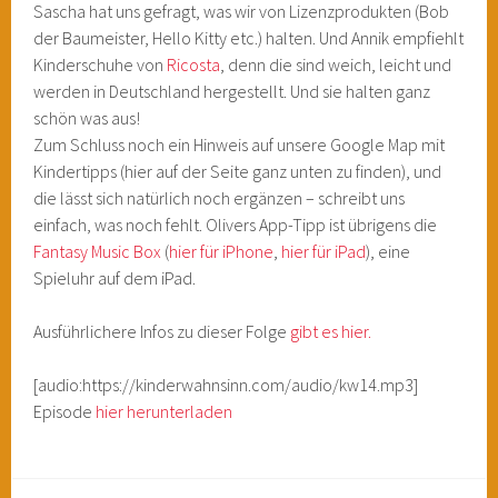
Sascha hat uns gefragt, was wir von Lizenzprodukten (Bob
der Baumeister, Hello Kitty etc.) halten. Und Annik empfiehlt
Kinderschuhe von
Ricosta
, denn die sind weich, leicht und
werden in Deutschland hergestellt. Und sie halten ganz
schön was aus!
Zum Schluss noch ein Hinweis auf unsere Google Map mit
Kindertipps (hier auf der Seite ganz unten zu finden), und
die lässt sich natürlich noch ergänzen – schreibt uns
einfach, was noch fehlt. Olivers App-Tipp ist übrigens die
Fantasy Music Box
(
hier für iPhone
,
hier für iPad
), eine
Spieluhr auf dem iPad.
Ausführlichere Infos zu dieser Folge
gibt es hier.
[audio:https://kinderwahnsinn.com/audio/kw14.mp3]
Episode
hier herunterladen