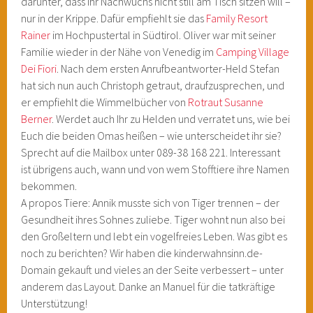
darunter, dass ihr Nachwuchs nicht still am Tisch sitzen will –
nur in der Krippe. Dafür empfiehlt sie das
Family Resort
Rainer
im Hochpustertal in Südtirol. Oliver war mit seiner
Familie wieder in der Nähe von Venedig im
Camping Village
Dei Fiori
. Nach dem ersten Anrufbeantworter-Held Stefan
hat sich nun auch Christoph getraut, draufzusprechen, und
er empfiehlt die Wimmelbücher von
Rotraut Susanne
Berner
. Werdet auch Ihr zu Helden und verratet uns, wie bei
Euch die beiden Omas heißen – wie unterscheidet ihr sie?
Sprecht auf die Mailbox unter 089-38 168 221. Interessant
ist übrigens auch, wann und von wem Stofftiere ihre Namen
bekommen.
A propos Tiere: Annik musste sich von Tiger trennen – der
Gesundheit ihres Sohnes zuliebe. Tiger wohnt nun also bei
den Großeltern und lebt ein vogelfreies Leben. Was gibt es
noch zu berichten? Wir haben die kinderwahnsinn.de-
Domain gekauft und vieles an der Seite verbessert – unter
anderem das Layout. Danke an Manuel für die tatkräftige
Unterstützung!