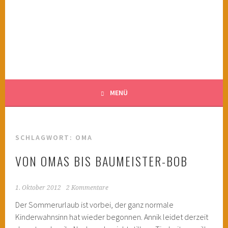
Springe
zum
KINDERWAHNSINN
Inhalt
FILMTIPPS FÜR ÄNGSTLICHE KINDER
MENÜ
SCHLAGWORT:
OMA
VON OMAS BIS BAUMEISTER-BOB
1. Oktober 2012
2 Kommentare
Der Sommerurlaub ist vorbei, der ganz normale
Kinderwahnsinn hat wieder begonnen. Annik leidet derzeit