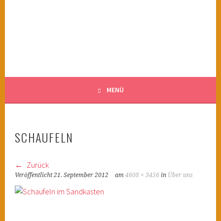
Springe
zum
KINDERWAHNSINN
Inhalt
FILMTIPPS FÜR ÄNGSTLICHE KINDER
MENÜ
SCHAUFELN
Zurück
Veröffentlicht
21. September 2012
am
4608 × 3456
in
Über uns