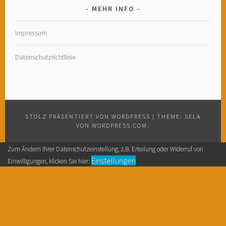
MEHR INFO
Impressum
Datenschutzrichtlinie
STOLZ PRÄSENTIERT VON WORDPRESS
|
THEME: SELA
VON
WORDPRESS.COM
.
Zum Ändern Ihrer Datenschutzeinstellung, z.B. Erteilung oder Widerruf von
Einstellungen
Einwilligungen, klicken Sie hier: