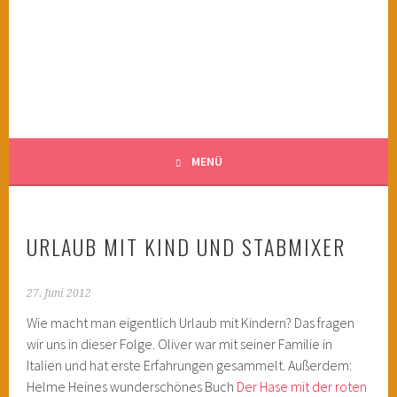
Springe
zum
KINDERWAHNSINN
Inhalt
FILMTIPPS FÜR ÄNGSTLICHE KINDER
MENÜ
URLAUB MIT KIND UND STABMIXER
27. Juni 2012
Wie macht man eigentlich Urlaub mit Kindern? Das fragen
wir uns in dieser Folge. Oliver war mit seiner Familie in
Italien und hat erste Erfahrungen gesammelt. Außerdem:
Helme Heines wunderschönes Buch
Der Hase mit der roten