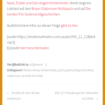
Nase
,
Eddie und Dän singen Kinderlieder,
Annik singt ein
Loblied auf den
Braun Stabmixer Multiquick
und auf
Die
besten Pixi-Gutenachtgeschichten.
Ausführlichere Infos zu dieser Folge
gibt es hier.
[audio:https://kinderwahnsinn.com/audio/KW_11_128kbit.
mp3]
Episode
hier herunterladen
.
Veröffentlicht in:
Allgemein
|
Schlagwort:
helme heine
,
kinderlieder
,
pixi-gutenachtgeschichten
,
stabmixer
,
urlaub mit kind
BEITRAGS-
Praktisch: Der Braun
KW 12 Urlaubsspecial: München
NAVIGATION
Stabmixer
mit Kind