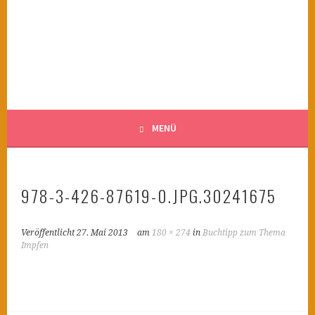
Springe
zum
KINDERWAHNSINN
Inhalt
FILMTIPPS FÜR ÄNGSTLICHE KINDER
MENÜ
978-3-426-87619-0.JPG.30241675
Veröffentlicht
27. Mai 2013
am
180 × 274
in
Buchtipp zum Thema
Impfen